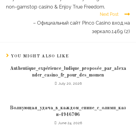
non-gamstop casino & Enjoy True Freedom.
Next Post
– Официальный сайт Pinco Casino вход на
зеркало.1469 (2)
YOU MIGHT ALSO LIKE
Authentique_expérience_ludique_proposée_par_alexa
nder_casino_fr_pour_des_momen
July 20, 2026
Волнующая_удача_в_каждом_спине_с_олимп_каз
и-4946706
June 24, 2026