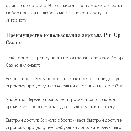
официального сайта. Это означает, что вы можете играть в
любое время и из любого места, где есть доступ к
интернету.
Преимущества использования зеркала Pin Up
Casino
Некоторые из преимуществ использования зеркала Pin Up
Casino включают:
Безопасность: Зеркало обеспечивает безопасный доступ к
игровому процессу, не зависящий от официального сайта.
Удобство: Зеркало позволяет игрокам играть в любое
время и из любого места, где есть доступ к интернету.
Быстрый доступ: Зеркало обеспечивает быстрый доступ к
игровому процессу, не требующий дополнительных шагов.