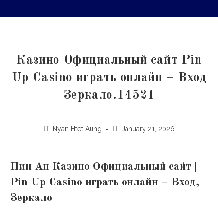
Казино Официальный сайт Pin
Up Casino играть онлайн – Вход
Зеркало.14521
Nyan Htet Aung
January 21, 2026
Пин Ап Казино Официальный сайт |
Pin Up Casino играть онлайн – Вход,
Зеркало