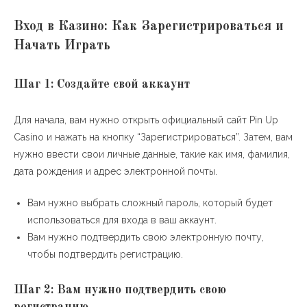
Вход в Казино: Как Зарегистрироваться и
Начать Играть
Шаг 1: Создайте свой аккаунт
Для начала, вам нужно открыть официальный сайт Pin Up
Casino и нажать на кнопку “Зарегистрироваться”. Затем, вам
нужно ввести свои личные данные, такие как имя, фамилия,
дата рождения и адрес электронной почты.
Вам нужно выбрать сложный пароль, который будет
использоваться для входа в ваш аккаунт.
Вам нужно подтвердить свою электронную почту,
чтобы подтвердить регистрацию.
Шаг 2: Вам нужно подтвердить свою