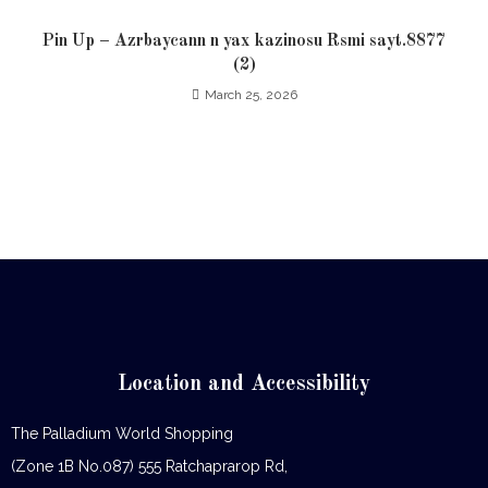
Pin Up – Azrbaycann n yax kazinosu Rsmi sayt.8877
(2)
March 25, 2026
Location and Accessibility
The Palladium World Shopping
(Zone 1B No.087) 555 Ratchaprarop Rd,