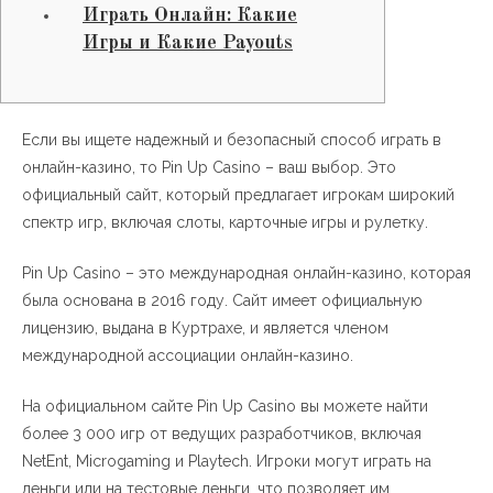
Играть Онлайн: Какие
Игры и Какие Payouts
Если вы ищете надежный и безопасный способ играть в
онлайн-казино, то Pin Up Casino – ваш выбор. Это
официальный сайт, который предлагает игрокам широкий
спектр игр, включая слоты, карточные игры и рулетку.
Pin Up Casino – это международная онлайн-казино, которая
была основана в 2016 году. Сайт имеет официальную
лицензию, выдана в Куртрахе, и является членом
международной ассоциации онлайн-казино.
На официальном сайте Pin Up Casino вы можете найти
более 3 000 игр от ведущих разработчиков, включая
NetEnt, Microgaming и Playtech. Игроки могут играть на
деньги или на тестовые деньги, что позволяет им