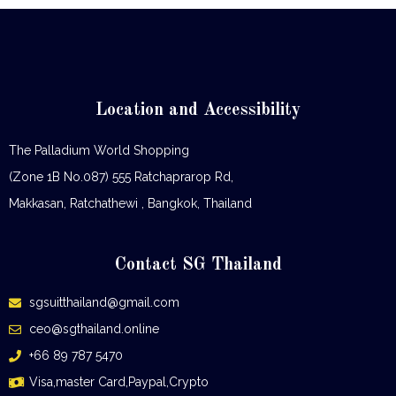
Location and Accessibility
The Palladium World Shopping
(Zone 1B No.087) 555 Ratchaprarop Rd,
Makkasan, Ratchathewi , Bangkok, Thailand
Contact SG Thailand
sgsuitthailand@gmail.com
ceo@sgthailand.online
+66 89 787 5470
Visa,master Card,Paypal,Crypto