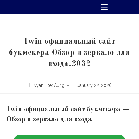
1win официальный сайт
букмекера Обзор и зеркало для
входа.2032
Nyan Htet Aung
January 22, 2026
1win официальный сайт букмекера —
Обзор и зеркало для входа