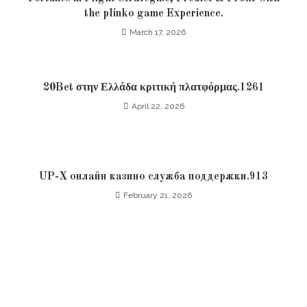
the plinko game Experience.
March 17, 2026
20Bet στην Ελλάδα κριτική πλατφόρμας.1261
April 22, 2026
UP-X онлайн казино служба поддержки.913
February 21, 2026