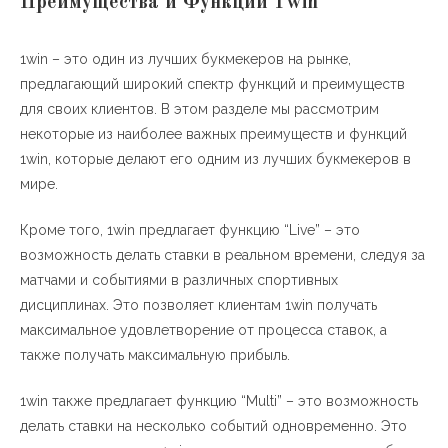
Преимущества и Функции 1win
1win – это один из лучших букмекеров на рынке,
предлагающий широкий спектр функций и преимуществ
для своих клиентов. В этом разделе мы рассмотрим
некоторые из наиболее важных преимуществ и функций
1win, которые делают его одним из лучших букмекеров в
мире.
Кроме того, 1win предлагает функцию “Live” – это
возможность делать ставки в реальном времени, следуя за
матчами и событиями в различных спортивных
дисциплинах. Это позволяет клиентам 1win получать
максимальное удовлетворение от процесса ставок, а
также получать максимальную прибыль.
1win также предлагает функцию “Multi” – это возможность
делать ставки на несколько событий одновременно. Это