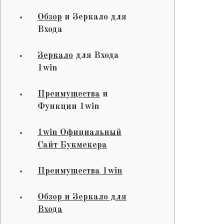
Обзор
и Зеркало для
Входа
Зеркало
для Входа
1win
Преимущества
и
Функции 1win
1win Официальный
Сайт Букмекера
Преимущества 1win
Обзор и Зеркало для
Входа