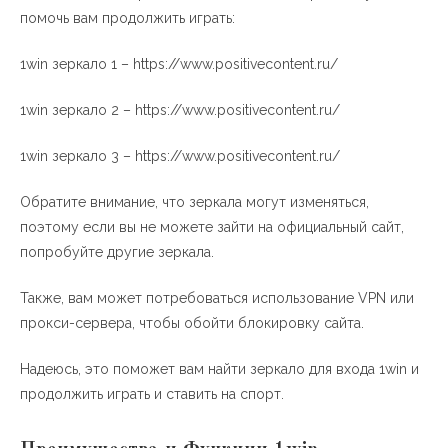
помочь вам продолжить играть:
1win зеркало 1 – https://www.positivecontent.ru/
1win зеркало 2 – https://www.positivecontent.ru/
1win зеркало 3 – https://www.positivecontent.ru/
Обратите внимание, что зеркала могут изменяться,
поэтому если вы не можете зайти на официальный сайт,
попробуйте другие зеркала.
Также, вам может потребоваться использование VPN или
прокси-сервера, чтобы обойти блокировку сайта.
Надеюсь, это поможет вам найти зеркало для входа 1win и
продолжить играть и ставить на спорт.