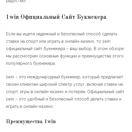
радостью!
1win Официальный Сайт Букмекера
Если вы ищете надежный и безопасный способ сделать
ставки на спорт или играть в онлайн-казино, то 1win
официальный сайт букмекера – ваш выбор. В этом обзоре
мы рассмотрим основные функции и преимущества этого
популярного букмекера.
1win – это международный букмекер, который предлагает
своим клиентам широкий спектр услуг, включая ставки на
спорт, игры в онлайн-казино и лотереи. Официальный сайт
1win – это удобный и безопасный способ делать ставки и
играть в онлайн-казино.
Преимущества 1win