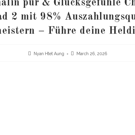
alin pur & Glücksgefühle C
d 2 mit 98% Auszahlungsq
eistern – Führe deine Held
Post
Post
Nyan Htet Aung
March 26, 2026
author:
published: