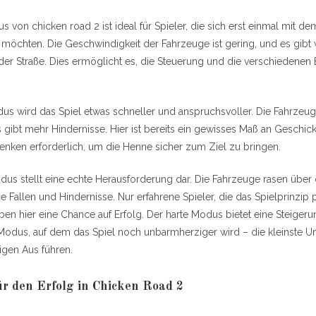
s von chicken road 2 ist ideal für Spieler, die sich erst einmal mit de
 möchten. Die Geschwindigkeit der Fahrzeuge ist gering, und es gibt
der Straße. Dies ermöglicht es, die Steuerung und die verschiedenen 
dus wird das Spiel etwas schneller und anspruchsvoller. Die Fahrzeug
 gibt mehr Hindernisse. Hier ist bereits ein gewisses Maß an Geschick
enken erforderlich, um die Henne sicher zum Ziel zu bringen.
us stellt eine echte Herausforderung dar. Die Fahrzeuge rasen über 
he Fallen und Hindernisse. Nur erfahrene Spieler, die das Spielprinzip 
ben hier eine Chance auf Erfolg. Der harte Modus bietet eine Steige
dus, auf dem das Spiel noch unbarmherziger wird – die kleinste U
igen Aus führen.
ür den Erfolg in Chicken Road 2