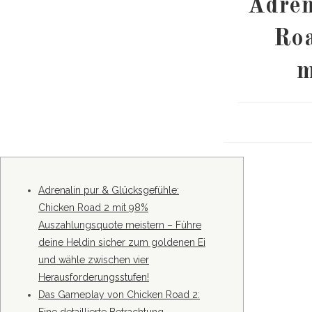
Adren
Roa
m
Adrenalin pur & Glücksgefühle:
Chicken Road 2 mit 98%
Auszahlungsquote meistern – Führe
deine Heldin sicher zum goldenen Ei
und wähle zwischen vier
Herausforderungsstufen!
Das Gameplay von Chicken Road 2: