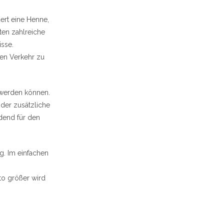
uert eine Henne,
ten zahlreiche
isse.
den Verkehr zu
 werden können.
der zusätzliche
idend für den
g. Im einfachen
to größer wird