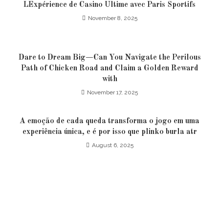
LExpérience de Casino Ultime avec Paris Sportifs
November 8, 2025
Dare to Dream Big—Can You Navigate the Perilous
Path of Chicken Road and Claim a Golden Reward
with
November 17, 2025
A emoção de cada queda transforma o jogo em uma
experiência única, e é por isso que plinko burla atr
August 6, 2025