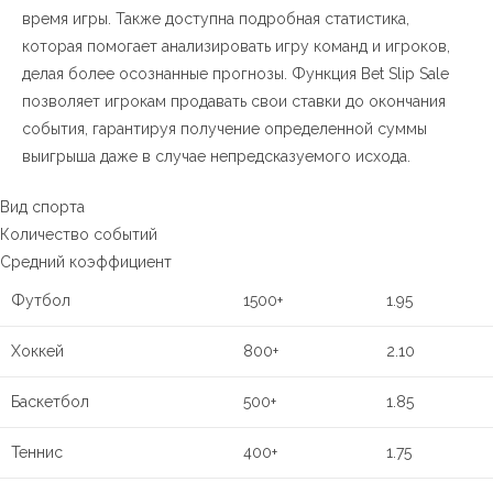
время игры. Также доступна подробная статистика,
которая помогает анализировать игру команд и игроков,
делая более осознанные прогнозы. Функция Bet Slip Sale
позволяет игрокам продавать свои ставки до окончания
события, гарантируя получение определенной суммы
выигрыша даже в случае непредсказуемого исхода.
Вид спорта
Количество событий
Средний коэффициент
Футбол
1500+
1.95
Хоккей
800+
2.10
Баскетбол
500+
1.85
Теннис
400+
1.75