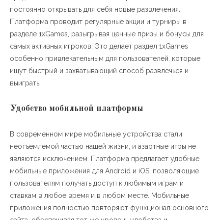
постоянно открывать для себя новые развлечения.
Платформа проводит регулярные акции и турниры в
разделе 1xGames, разыгрывая ценные призы и бонусы для
самых активных игроков. Это делает раздел 1xGames
особенно привлекательным для пользователей, которые
ищут быстрый и захватывающий способ развлечься и
выиграть.
Удобство мобильной платформы
В современном мире мобильные устройства стали
неотъемлемой частью нашей жизни, и азартные игры не
являются исключением. Платформа предлагает удобные
мобильные приложения для Android и iOS, позволяющие
пользователям получать доступ к любимым играм и
ставкам в любое время и в любом месте. Мобильные
приложения полностью повторяют функционал основного
сайта, обеспечивая тот же уровень удобства и