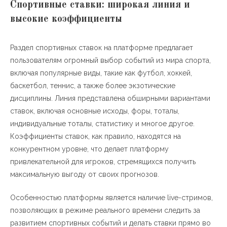
Спортивные ставки: широкая линия и
высокие коэффициенты
Раздел спортивных ставок на платформе предлагает
пользователям огромный выбор событий из мира спорта,
включая популярные виды, такие как футбол, хоккей,
баскетбол, теннис, а также более экзотические
дисциплины. Линия представлена обширными вариантами
ставок, включая основные исходы, форы, тоталы,
индивидуальные тоталы, статистику и многое другое.
Коэффициенты ставок, как правило, находятся на
конкурентном уровне, что делает платформу
привлекательной для игроков, стремящихся получить
максимальную выгоду от своих прогнозов.
Особенностью платформы является наличие live-стримов,
позволяющих в режиме реального времени следить за
развитием спортивных событий и делать ставки прямо во