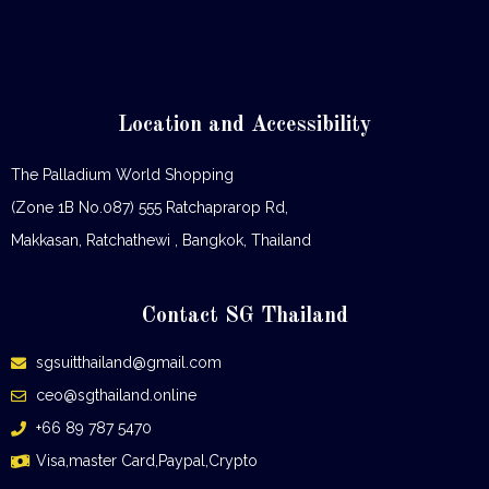
Location and Accessibility
The Palladium World Shopping
(Zone 1B No.087) 555 Ratchaprarop Rd,
Makkasan, Ratchathewi , Bangkok, Thailand
Contact SG Thailand
sgsuitthailand@gmail.com
ceo@sgthailand.online
+66 89 787 5470
Visa,master Card,Paypal,Crypto