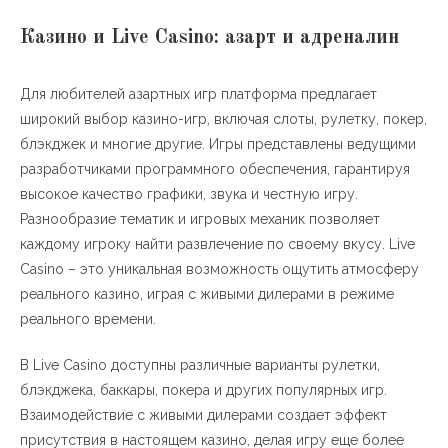
Казино и Live Casino: азарт и адреналин
Для любителей азартных игр платформа предлагает
широкий выбор казино-игр, включая слоты, рулетку, покер,
блэкджек и многие другие. Игры представлены ведущими
разработчиками программного обеспечения, гарантируя
высокое качество графики, звука и честную игру.
Разнообразие тематик и игровых механик позволяет
каждому игроку найти развлечение по своему вкусу. Live
Casino – это уникальная возможность ощутить атмосферу
реального казино, играя с живыми дилерами в режиме
реального времени.
В Live Casino доступны различные варианты рулетки,
блэкджека, баккары, покера и других популярных игр.
Взаимодействие с живыми дилерами создает эффект
присутствия в настоящем казино, делая игру еще более