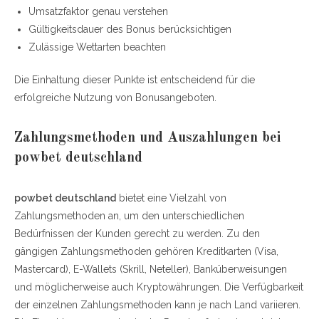
Umsatzfaktor genau verstehen
Gültigkeitsdauer des Bonus berücksichtigen
Zulässige Wettarten beachten
Die Einhaltung dieser Punkte ist entscheidend für die
erfolgreiche Nutzung von Bonusangeboten.
Zahlungsmethoden und Auszahlungen bei
powbet deutschland
powbet deutschland
bietet eine Vielzahl von
Zahlungsmethoden an, um den unterschiedlichen
Bedürfnissen der Kunden gerecht zu werden. Zu den
gängigen Zahlungsmethoden gehören Kreditkarten (Visa,
Mastercard), E-Wallets (Skrill, Neteller), Banküberweisungen
und möglicherweise auch Kryptowährungen. Die Verfügbarkeit
der einzelnen Zahlungsmethoden kann je nach Land variieren.