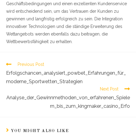
Geschäftsbedingungen und einen exzellenten Kundenservice
wird entscheidend sein, um das Vertrauen der Kunden zu
gewinnen und langfristig erfolgreich zu sein. Die Integration
innovativer Technologien und die ständige Erweiterung des
Wettangebots werden ebenfalls dazu beitragen, die
Wettbewerbsfähigkeit zu erhalten.
Previous Post
Erfolgschancen_analysiert_powbet_Erfahrungen_für_
moderne_Sportwetten_Strategien
Next Post
Analyse_der_Gewinnmethoden_von_erfahrenen_Spiele
rn_bis_zum_kingmaker_casino_Erfo
YOU MIGHT ALSO LIKE