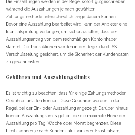
Die Einzahlungen werden in der Regel sofort gutgeschrieben,
während die Auszahlungen je nach gewählter
Zahlungsmethode unterschiedlich lange dauern können.
Bevor eine Auszahlung bearbeitet wird, kann der Anbieter eine
Identitätsprüfung verlangen, um sicherzustellen, dass der
Auszahlungsantrag von dem rechtmäßigen Kontoinhaber
stammt. Die Transaktionen werden in der Regel durch SSL-
Verschlüsselung gesichert, um die Sicherheit der Kundendaten
zu gewährleisten.
Gebühren und Auszahlungslimits
Es ist wichtig zu beachten, dass für einige Zahlungsmethoden
Gebühren anfallen können. Diese Gebühren werden in der
Regel bei der Ein- oder Auszahlung angezeigt. Darüber hinaus
können Auszahlungslimits gelten, die die maximale Höhe der
Auszahlung pro Tag, Woche oder Monat begrenzen. Diese
Limits können je nach Kundenstatus variieren. Es ist ratsam,