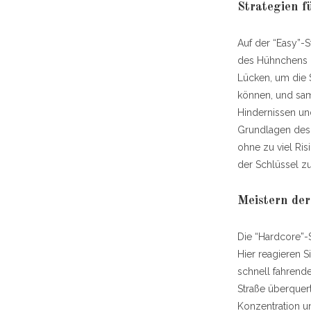
Strategien f
Auf der “Easy”-S
des Hühnchens z
Lücken, um die 
können, und sam
Hindernissen und
Grundlagen des 
ohne zu viel Ris
der Schlüssel zum
Meistern de
Die “Hardcore”-S
Hier reagieren S
schnell fahrend
Straße überquert
Konzentration u