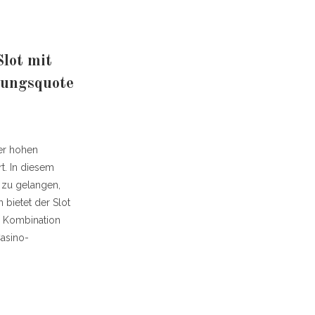
lot mit
lungsquote
ner hohen
. In diesem
e zu gelangen,
 bietet der Slot
e Kombination
Casino-