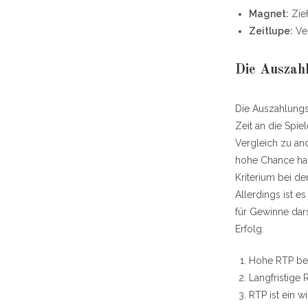
Magnet:
Zieh
Zeitlupe:
Ver
Die Auszah
Die Auszahlungsq
Zeit an die Spie
Vergleich zu and
hohe Chance habe
Kriterium bei d
Allerdings ist e
für Gewinne dars
Erfolg.
Hohe RTP be
Langfristige 
RTP ist ein w