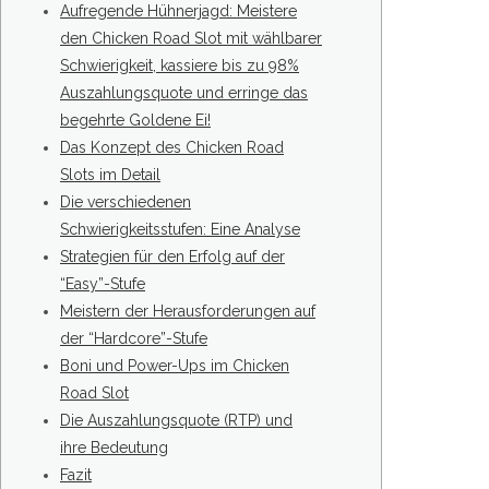
Aufregende Hühnerjagd: Meistere
den Chicken Road Slot mit wählbarer
Schwierigkeit, kassiere bis zu 98%
Auszahlungsquote und erringe das
begehrte Goldene Ei!
Das Konzept des Chicken Road
Slots im Detail
Die verschiedenen
Schwierigkeitsstufen: Eine Analyse
Strategien für den Erfolg auf der
“Easy”-Stufe
Meistern der Herausforderungen auf
der “Hardcore”-Stufe
Boni und Power-Ups im Chicken
Road Slot
Die Auszahlungsquote (RTP) und
ihre Bedeutung
Fazit