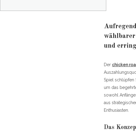
Aufregend
wählbarer
und erring
Der
chicken roa
Auszahlungsquot
Spiel schlüpfen 
um das begehrte 
sowohl Anfänger
aus strategisch
Enthusiasten.
Das Konzept