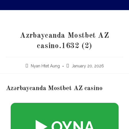
Azrbaycanda Mostbet AZ
casino.1632 (2)
Nyan Htet Aung
January 20, 2026
Azərbaycanda Mostbet AZ casino
▶️ OYNA