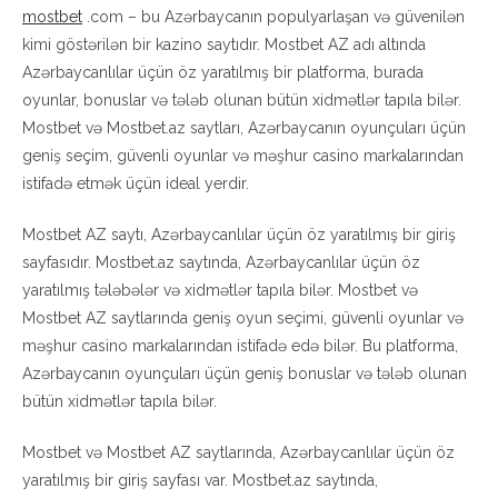
mostbet
.com – bu Azərbaycanın populyarlaşan və güvenilən
kimi göstərilən bir kazino saytıdır. Mostbet AZ adı altında
Azərbaycanlılar üçün öz yaratılmış bir platforma, burada
oyunlar, bonuslar və tələb olunan bütün xidmətlər tapıla bilər.
Mostbet və Mostbet.az saytları, Azərbaycanın oyunçuları üçün
geniş seçim, güvenli oyunlar və məşhur casino markalarından
istifadə etmək üçün ideal yerdir.
Mostbet AZ saytı, Azərbaycanlılar üçün öz yaratılmış bir giriş
sayfasıdır. Mostbet.az saytında, Azərbaycanlılar üçün öz
yaratılmış tələbələr və xidmətlər tapıla bilər. Mostbet və
Mostbet AZ saytlarında geniş oyun seçimi, güvenli oyunlar və
məşhur casino markalarından istifadə edə bilər. Bu platforma,
Azərbaycanın oyunçuları üçün geniş bonuslar və tələb olunan
bütün xidmətlər tapıla bilər.
Mostbet və Mostbet AZ saytlarında, Azərbaycanlılar üçün öz
yaratılmış bir giriş sayfası var. Mostbet.az saytında,