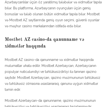
Azərbaycanlılar üçün öz yaratılmış tələbələr və xidmətlər tapıla
bilər. Bu platforma, Azərbaycanın oyunçuları üçün geniş
bonuslar və tələb olunan bütün xidmətlər tapıla bilər. Mostbet
və Mostbet AZ saytlarında geniş oyun seçimi, güvenli oyunlar
və məşhur casino markalarından istifadə edə bilər.
Mostbet AZ casino-da qanunname və
xidmətlər haqqında
Mostbet AZ casino-da qanunname və xidmətlər haqqında
məlumatlar əhatə edilir. Mostbet Azerbaycan, Azerbaycanın
populyar nəticələndiyi ve təhlükəsizdirliyi ilə tanınan qazino
saytıdır. Mostbet Azerbaycan, qazino məzmununun təhlükəsiz
və təhlükəsiz olmasına əsaslanaraq, qanunə uyğun xidmətlər
təmin edir.
Mostbet Azerbaycan-da qanunname, qazino məzmununun
təhlükəsizliyi və təhlükəsizliyi əsaslanaraq hazırlanmışdır.