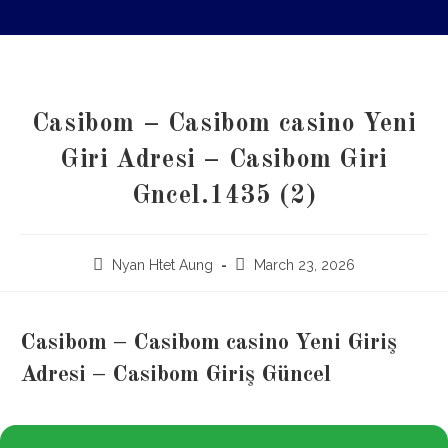
Casibom – Casibom casino Yeni
Giri Adresi – Casibom Giri
Gncel.1435 (2)
Nyan Htet Aung
March 23, 2026
Casibom – Casibom casino Yeni Giriş
Adresi – Casibom Giriş Güncel