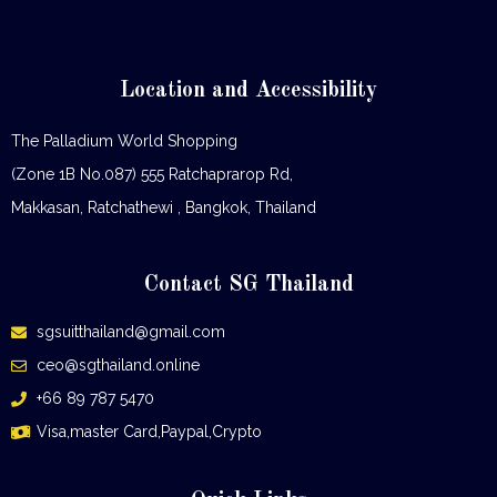
Location and Accessibility
The Palladium World Shopping
(Zone 1B No.087) 555 Ratchaprarop Rd,
Makkasan, Ratchathewi , Bangkok, Thailand
Contact SG Thailand
sgsuitthailand@gmail.com
ceo@sgthailand.online
+66 89 787 5470
Visa,master Card,Paypal,Crypto