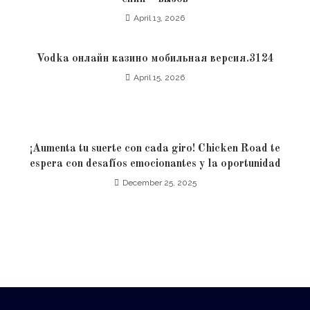
April 13, 2026
Vodka онлайн казино мобильная версия.3124
April 15, 2026
¡Aumenta tu suerte con cada giro! Chicken Road te
espera con desafíos emocionantes y la oportunidad
December 25, 2025