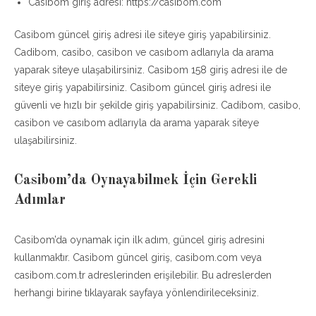
Casıbom giriş adresi: https://casıbom.com
Casibom güncel giriş adresi ile siteye giriş yapabilirsiniz.
Cadibom, casibo, casibon ve casıbom adlarıyla da arama
yaparak siteye ulaşabilirsiniz. Casibom 158 giriş adresi ile de
siteye giriş yapabilirsiniz. Casibom güncel giriş adresi ile
güvenli ve hızlı bir şekilde giriş yapabilirsiniz. Cadibom, casibo,
casibon ve casıbom adlarıyla da arama yaparak siteye
ulaşabilirsiniz.
Casibom’da Oynayabilmek İçin Gerekli
Adımlar
Casibom’da oynamak için ilk adım, güncel giriş adresini
kullanmaktır. Casibom güncel giriş, casibom.com veya
casibom.com.tr adreslerinden erişilebilir. Bu adreslerden
herhangi birine tıklayarak sayfaya yönlendirileceksiniz.