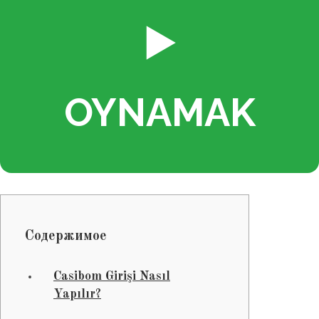
▶️
OYNAMAK
Содержимое
Casibom Girişi Nasıl
Yapılır?