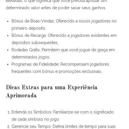
elevadas, o que significa que você precisa apostar um
determinado valor antes de poder sacar seus ganhos.
Bônus de Boas-Vindas: Oferecido a novos jogadores no
primeiro depósito.
Bônus de Recarga: Oferecido a jogadores existentes em
depósitos subsequentes.
Rodadas Grátis: Permitem que você jogue de graça em
determinados jogos.
Programas de Fidelidade: Recompensam jogadores
frequentes com bônus e promoções exclusivas.
Dicas Extras para uma Experiência
Aprimorada
Entenda os Símbolos: Familiarize-se com o significado
de cada símbolo no jogo.
Gerencie seu Tempo: Defina limites de tempo para suas