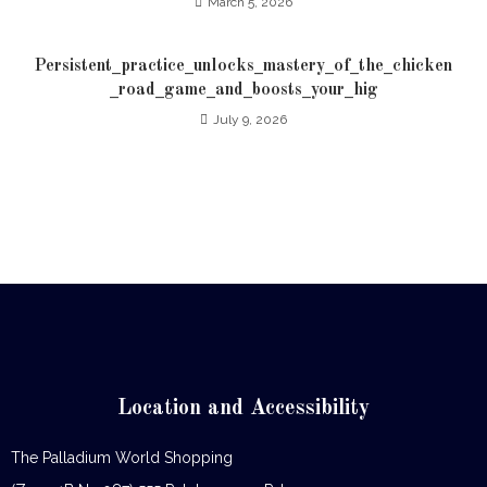
March 5, 2026
Persistent_practice_unlocks_mastery_of_the_chicken
_road_game_and_boosts_your_hig
July 9, 2026
Location and Accessibility
The Palladium World Shopping