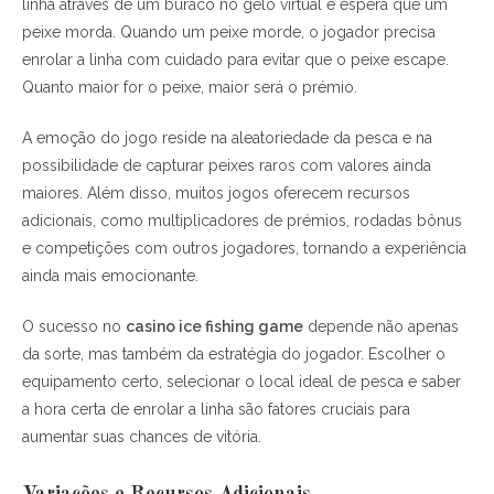
linha através de um buraco no gelo virtual e espera que um
peixe morda. Quando um peixe morde, o jogador precisa
enrolar a linha com cuidado para evitar que o peixe escape.
Quanto maior for o peixe, maior será o prémio.
A emoção do jogo reside na aleatoriedade da pesca e na
possibilidade de capturar peixes raros com valores ainda
maiores. Além disso, muitos jogos oferecem recursos
adicionais, como multiplicadores de prémios, rodadas bônus
e competições com outros jogadores, tornando a experiência
ainda mais emocionante.
O sucesso no
casino ice fishing game
depende não apenas
da sorte, mas também da estratégia do jogador. Escolher o
equipamento certo, selecionar o local ideal de pesca e saber
a hora certa de enrolar a linha são fatores cruciais para
aumentar suas chances de vitória.