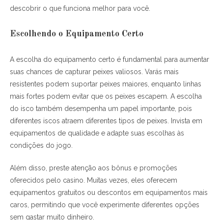
descobrir o que funciona melhor para você.
Escolhendo o Equipamento Certo
A escolha do equipamento certo é fundamental para aumentar
suas chances de capturar peixes valiosos. Varás mais
resistentes podem suportar peixes maiores, enquanto linhas
mais fortes podem evitar que os peixes escapem. A escolha
do isco também desempenha um papel importante, pois
diferentes iscos atraem diferentes tipos de peixes. Invista em
equipamentos de qualidade e adapte suas escolhas às
condições do jogo.
Além disso, preste atenção aos bônus e promoções
oferecidos pelo casino. Muitas vezes, eles oferecem
equipamentos gratuitos ou descontos em equipamentos mais
caros, permitindo que você experimente diferentes opções
sem gastar muito dinheiro.