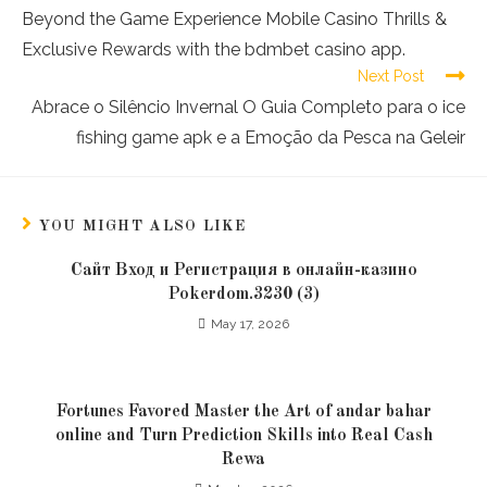
Beyond the Game Experience Mobile Casino Thrills &
Exclusive Rewards with the bdmbet casino app.
Next Post
Abrace o Silêncio Invernal O Guia Completo para o ice
fishing game apk e a Emoção da Pesca na Geleir
YOU MIGHT ALSO LIKE
Сайт Вход и Регистрация в онлайн-казино
Pokerdom.3230 (3)
May 17, 2026
Fortunes Favored Master the Art of andar bahar
online and Turn Prediction Skills into Real Cash
Rewa