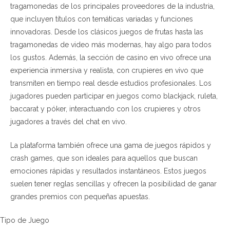
tragamonedas de los principales proveedores de la industria,
que incluyen títulos con temáticas variadas y funciones
innovadoras. Desde los clásicos juegos de frutas hasta las
tragamonedas de video más modernas, hay algo para todos
los gustos. Además, la sección de casino en vivo ofrece una
experiencia inmersiva y realista, con crupieres en vivo que
transmiten en tiempo real desde estudios profesionales. Los
jugadores pueden participar en juegos como blackjack, ruleta,
baccarat y póker, interactuando con los crupieres y otros
jugadores a través del chat en vivo.
La plataforma también ofrece una gama de juegos rápidos y
crash games, que son ideales para aquellos que buscan
emociones rápidas y resultados instantáneos. Estos juegos
suelen tener reglas sencillas y ofrecen la posibilidad de ganar
grandes premios con pequeñas apuestas.
Tipo de Juego