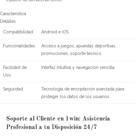
Característica
Detalles
Compatibilidad
Android e iOS
Funcionalidades
Acceso a juegos, apuestas deportivas,
promociones, soporte técnico
Facilidad de
Interfaz intuitiva y navegación sencilla
Uso
Seguridad
Tecnología de encriptación avanzada para
proteger los datos de los usuarios
Soporte al Cliente en 1win: Asistencia
Profesional a tu Disposición 24/7