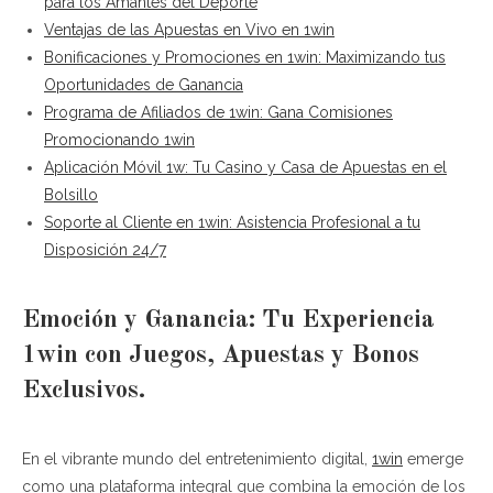
para los Amantes del Deporte
Ventajas de las Apuestas en Vivo en 1win
Bonificaciones y Promociones en 1win: Maximizando tus
Oportunidades de Ganancia
Programa de Afiliados de 1win: Gana Comisiones
Promocionando 1win
Aplicación Móvil 1w: Tu Casino y Casa de Apuestas en el
Bolsillo
Soporte al Cliente en 1win: Asistencia Profesional a tu
Disposición 24/7
Emoción y Ganancia: Tu Experiencia
1win con Juegos, Apuestas y Bonos
Exclusivos.
En el vibrante mundo del entretenimiento digital,
1win
emerge
como una plataforma integral que combina la emoción de los