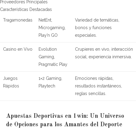
Proveedores Principales
Características Destacadas
Tragamonedas
NetEnt,
Variedad de temáticas,
Microgaming,
bonos y funciones
Play’n GO
especiales.
Casino en Vivo
Evolution
Crupieres en vivo, interacción
Gaming,
social, experiencia inmersiva.
Pragmatic Play
Juegos
1×2 Gaming,
Emociones rápidas,
Rápidos
Playtech
resultados instantáneos,
reglas sencillas.
Apuestas Deportivas en 1win: Un Universo
de Opciones para los Amantes del Deporte