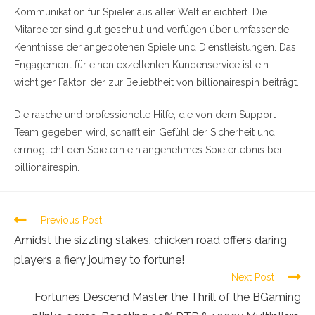
Kommunikation für Spieler aus aller Welt erleichtert. Die
Mitarbeiter sind gut geschult und verfügen über umfassende
Kenntnisse der angebotenen Spiele und Dienstleistungen. Das
Engagement für einen exzellenten Kundenservice ist ein
wichtiger Faktor, der zur Beliebtheit von billionairespin beiträgt.
Die rasche und professionelle Hilfe, die von dem Support-
Team gegeben wird, schafft ein Gefühl der Sicherheit und
ermöglicht den Spielern ein angenehmes Spielerlebnis bei
billionairespin.
Previous Post
Amidst the sizzling stakes, chicken road offers daring
players a fiery journey to fortune!
Next Post
Fortunes Descend Master the Thrill of the BGaming