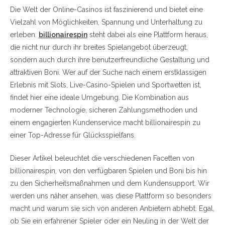
Die Welt der Online-Casinos ist faszinierend und bietet eine
Vielzahl von Möglichkeiten, Spannung und Unterhaltung zu
erleben.
billionairespin
steht dabei als eine Plattform heraus,
die nicht nur durch ihr breites Spielangebot überzeugt,
sondern auch durch ihre benutzerfreundliche Gestaltung und
attraktiven Boni. Wer auf der Suche nach einem erstklassigen
Erlebnis mit Slots, Live-Casino-Spielen und Sportwetten ist,
findet hier eine ideale Umgebung. Die Kombination aus
moderner Technologie, sicheren Zahlungsmethoden und
einem engagierten Kundenservice macht billionairespin zu
einer Top-Adresse für Glücksspielfans.
Dieser Artikel beleuchtet die verschiedenen Facetten von
billionairespin, von den verfügbaren Spielen und Boni bis hin
zu den Sicherheitsmaßnahmen und dem Kundensupport. Wir
werden uns näher ansehen, was diese Plattform so besonders
macht und warum sie sich von anderen Anbietern abhebt. Egal,
ob Sie ein erfahrener Spieler oder ein Neuling in der Welt der