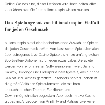
Online-Casinos sind, dieser Leitfaden wird Ihnen helfen, alles
zu erfahren, was Sie über billionairespin wissen müssen.
Das Spielangebot von billionairespin: Vielfalt
für jeden Geschmack
billionairespin bietet eine beeindruckende Auswahl an Spielen,
die jeden Geschmack treffen. Von klassischen Spielautomaten
über aufregende Live-Casino-Spiele bis hin zu umfangreichen
Sportwetten-Optionen ist für jeden etwas dabei. Die Spiele
werden von renommierten Softwareanbietern wie BGaming,
Gamzix, Booongo und Endorphina bereitgestellt, was für hohe
Qualität und Fairness garantiert. Besonders hervorzuheben ist
die große Vielfalt an Spielautomaten, die mit ihren
unterschiedlichen Themen, Funktionen und
Gewinnmöglichkeiten begeistern. Aber auch im Live-Casino
gibt es mit Angeboten von Winfinity und Platipus Live keine