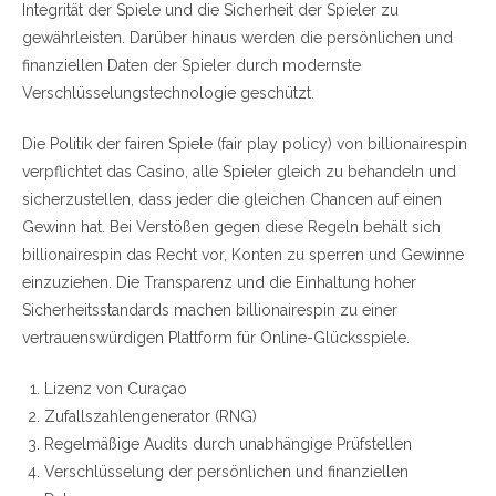
Integrität der Spiele und die Sicherheit der Spieler zu
gewährleisten. Darüber hinaus werden die persönlichen und
finanziellen Daten der Spieler durch modernste
Verschlüsselungstechnologie geschützt.
Die Politik der fairen Spiele (fair play policy) von billionairespin
verpflichtet das Casino, alle Spieler gleich zu behandeln und
sicherzustellen, dass jeder die gleichen Chancen auf einen
Gewinn hat. Bei Verstößen gegen diese Regeln behält sich
billionairespin das Recht vor, Konten zu sperren und Gewinne
einzuziehen. Die Transparenz und die Einhaltung hoher
Sicherheitsstandards machen billionairespin zu einer
vertrauenswürdigen Plattform für Online-Glücksspiele.
Lizenz von Curaçao
Zufallszahlengenerator (RNG)
Regelmäßige Audits durch unabhängige Prüfstellen
Verschlüsselung der persönlichen und finanziellen