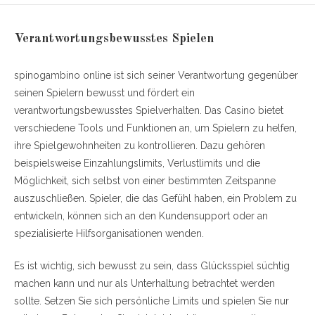
Verantwortungsbewusstes Spielen
spinogambino online ist sich seiner Verantwortung gegenüber
seinen Spielern bewusst und fördert ein
verantwortungsbewusstes Spielverhalten. Das Casino bietet
verschiedene Tools und Funktionen an, um Spielern zu helfen,
ihre Spielgewohnheiten zu kontrollieren. Dazu gehören
beispielsweise Einzahlungslimits, Verlustlimits und die
Möglichkeit, sich selbst von einer bestimmten Zeitspanne
auszuschließen. Spieler, die das Gefühl haben, ein Problem zu
entwickeln, können sich an den Kundensupport oder an
spezialisierte Hilfsorganisationen wenden.
Es ist wichtig, sich bewusst zu sein, dass Glücksspiel süchtig
machen kann und nur als Unterhaltung betrachtet werden
sollte. Setzen Sie sich persönliche Limits und spielen Sie nur