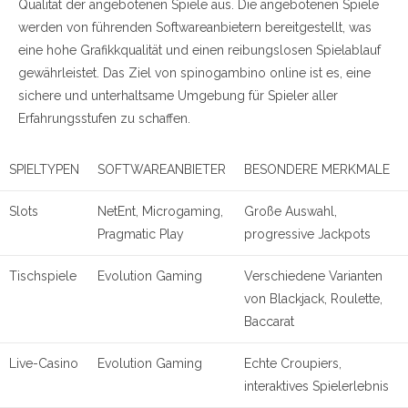
Qualität der angebotenen Spiele aus. Die angebotenen Spiele
werden von führenden Softwareanbietern bereitgestellt, was
eine hohe Grafikkqualität und einen reibungslosen Spielablauf
gewährleistet. Das Ziel von spinogambino online ist es, eine
sichere und unterhaltsame Umgebung für Spieler aller
Erfahrungsstufen zu schaffen.
SPIELTYPEN
SOFTWAREANBIETER
BESONDERE MERKMALE
Slots
NetEnt, Microgaming,
Große Auswahl,
Pragmatic Play
progressive Jackpots
Tischspiele
Evolution Gaming
Verschiedene Varianten
von Blackjack, Roulette,
Baccarat
Live-Casino
Evolution Gaming
Echte Croupiers,
interaktives Spielerlebnis