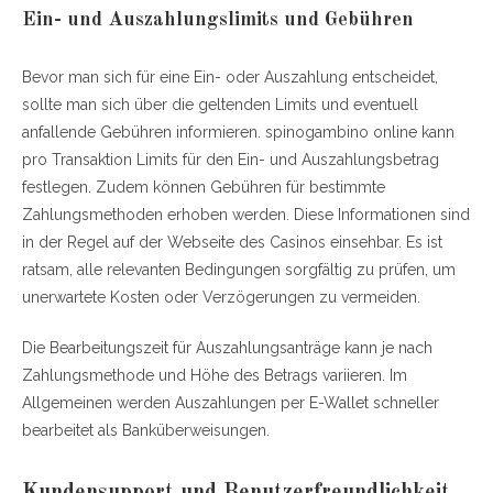
Ein- und Auszahlungslimits und Gebühren
Bevor man sich für eine Ein- oder Auszahlung entscheidet,
sollte man sich über die geltenden Limits und eventuell
anfallende Gebühren informieren. spinogambino online kann
pro Transaktion Limits für den Ein- und Auszahlungsbetrag
festlegen. Zudem können Gebühren für bestimmte
Zahlungsmethoden erhoben werden. Diese Informationen sind
in der Regel auf der Webseite des Casinos einsehbar. Es ist
ratsam, alle relevanten Bedingungen sorgfältig zu prüfen, um
unerwartete Kosten oder Verzögerungen zu vermeiden.
Die Bearbeitungszeit für Auszahlungsanträge kann je nach
Zahlungsmethode und Höhe des Betrags variieren. Im
Allgemeinen werden Auszahlungen per E-Wallet schneller
bearbeitet als Banküberweisungen.
Kundensupport und Benutzerfreundlichkeit