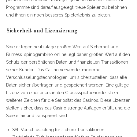
Programme sind darauf ausgelegt, treue Spieler zu belohnen
und ihnen ein noch besseres Spielerlebnis zu bieten.
Sicherheit und Lizenzierung
Spieler legen heutzutage großen Wert auf Sicherheit und
Fairness. spinogambino online legt daher großen Wert auf den
Schutz der persönlichen Daten und finanziellen Transaktionen
seiner Kunden. Das Casino verwendet moderne
Verschlüsselungstechnologien, um sicherzustellen, dass alle
Daten sicher übertragen und gespeichert werden. Eine gültige
Lizenz von einer anerkannten Glücksspielbehörde ist ein
weiteres Zeichen für die Seriosität des Casinos. Diese Lizenzen
stellen sicher, dass das Casino strenge Auflagen erfüllt und die
Spiele fair und transparent sind.
SSL-Verschlüsselung für sichere Transaktionen