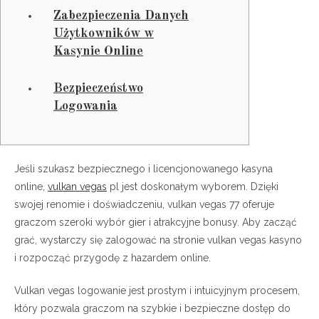
Zabezpieczenia Danych
Użytkowników w
Kasynie Online
Bezpieczeństwo
Logowania
Jeśli szukasz bezpiecznego i licencjonowanego kasyna
online,
vulkan vegas
pl jest doskonałym wyborem. Dzięki
swojej renomie i doświadczeniu, vulkan vegas 77 oferuje
graczom szeroki wybór gier i atrakcyjne bonusy. Aby zacząć
grać, wystarczy się zalogować na stronie vulkan vegas kasyno
i rozpocząć przygodę z hazardem online.
Vulkan vegas logowanie jest prostym i intuicyjnym procesem,
który pozwala graczom na szybkie i bezpieczne dostęp do