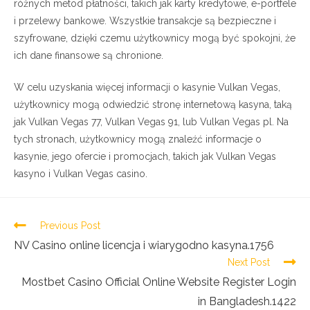
różnych metod płatności, takich jak karty kredytowe, e-portfele
i przelewy bankowe. Wszystkie transakcje są bezpieczne i
szyfrowane, dzięki czemu użytkownicy mogą być spokojni, że
ich dane finansowe są chronione.
W celu uzyskania więcej informacji o kasynie Vulkan Vegas,
użytkownicy mogą odwiedzić stronę internetową kasyna, taką
jak Vulkan Vegas 77, Vulkan Vegas 91, lub Vulkan Vegas pl. Na
tych stronach, użytkownicy mogą znaleźć informacje o
kasynie, jego ofercie i promocjach, takich jak Vulkan Vegas
kasyno i Vulkan Vegas casino.
Previous Post
NV Casino online licencja i wiarygodno kasyna.1756
Next Post
Mostbet Casino Official Online Website Register Login
in Bangladesh.1422