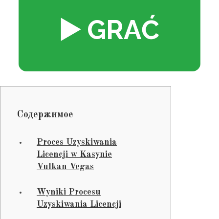
▶️ GRAĆ
Содержимое
Proces Uzyskiwania
Licencji w Kasynie
Vulkan Vegas
Wyniki Procesu
Uzyskiwania Licencji