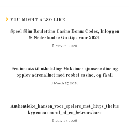
YOU MIGHT ALSO LIKE
Speel Slim Roulettino Casino Bonus Codes, Inloggen
& Nederlandse Goktips voor 2024.
May 21, 2026
Fra innsats til utbetaling Maksimer sjansene dine og
opplev adrenalinet med roobet casino, og få til
March 27, 2026
Authentieke_kansen_voor_spelers_met_https_theluc
kygemcasino-nl_nl_en_betrouwbare
July 27, 2026