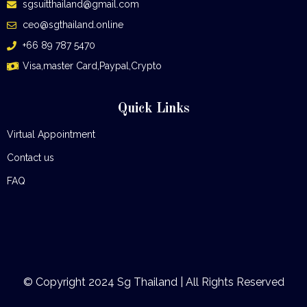
sgsuitthailand@gmail.com
ceo@sgthailand.online
+66 89 787 5470
Visa,master Card,Paypal,Crypto
Quick Links
Virtual Appointment
Contact us
FAQ
© Copyright 2024 Sg Thailand | All Rights Reserved