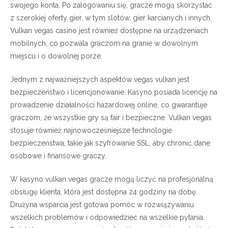
swojego konta. Po zalogowaniu się, gracze mogą skorzystać
z szerokiej oferty gier, w tym slotów, gier karcianych i innych.
Vulkan vegas casino jest również dostępne na urządzeniach
mobilnych, co pozwala graczom na granie w dowolnym
miejscu i o dowolnej porze.
Jednym z najważniejszych aspektów vegas vulkan jest
bezpieczeństwo i licencjonowanie. Kasyno posiada licencję na
prowadzenie działalności hazardowej online, co gwarantuje
graczom, że wszystkie gry są fair i bezpieczne. Vulkan vegas
stosuje również najnowocześniejsze technologie
bezpieczeństwa, takie jak szyfrowanie SSL, aby chronić dane
osobowe i finansowe graczy.
W kasyno vulkan vegas gracze mogą liczyć na profesjonalną
obsługę klienta, która jest dostępna 24 godziny na dobę.
Drużyna wsparcia jest gotowa pomóc w rozwiązywaniu
wszelkich problemów i odpowiedzieć na wszelkie pytania.