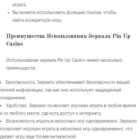
играть.
Вы можете использовать функцию поиска, чтобы
найти конкретную игру.
Преимущества Использования Зеркала Pin Up
Casino
Использование зеркала Pin Up Casino имеет несколько
преимуществ:
Безопасность: Зеркало обеспечивает безопасность вашей
личной информации, так как оно использует защищенный
соединение.
Удобство: Зеркало позволяет игрокам играть в любое время
и из любого места, где есть доступ к интернету.
Возможность играть в несколько игр одновременно: Зеркало
позволяет игрокам играть в несколько игр одновременно, что
делает игру еще более интересной.