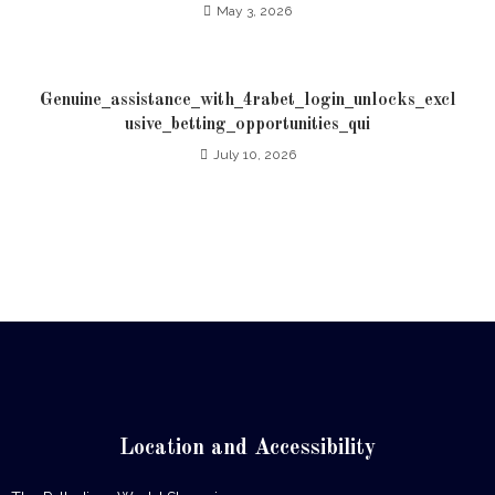
May 3, 2026
Genuine_assistance_with_4rabet_login_unlocks_excl
usive_betting_opportunities_qui
July 10, 2026
Location and Accessibility