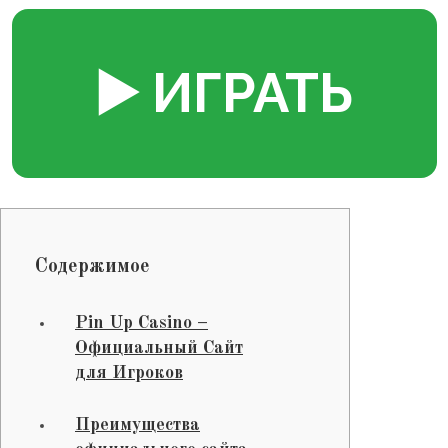
▶️ ИГРАТЬ
Содержимое
Pin Up Casino –
Официальный Сайт
для Игроков
Преимущества