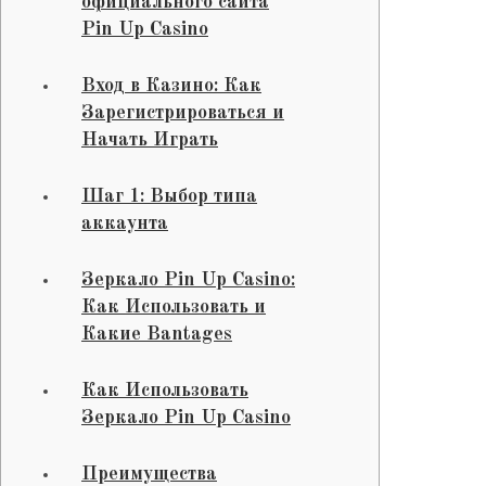
официального сайта
Pin Up Casino
Вход в Казино: Как
Зарегистрироваться и
Начать Играть
Шаг 1: Выбор типа
аккаунта
Зеркало Pin Up Casino:
Как Использовать и
Какие Вantages
Как Использовать
Зеркало Pin Up Casino
Преимущества