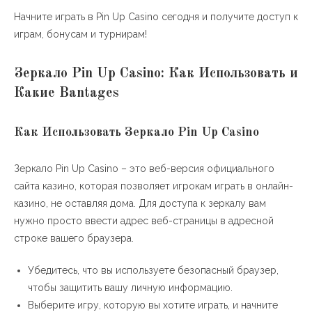
Начните играть в Pin Up Casino сегодня и получите доступ к
играм, бонусам и турнирам!
Зеркало Pin Up Casino: Как Использовать и
Какие Вantages
Как Использовать Зеркало Pin Up Casino
Зеркало Pin Up Casino – это веб-версия официального
сайта казино, которая позволяет игрокам играть в онлайн-
казино, не оставляя дома. Для доступа к зеркалу вам
нужно просто ввести адрес веб-страницы в адресной
строке вашего браузера.
Убедитесь, что вы используете безопасный браузер,
чтобы защитить вашу личную информацию.
Выберите игру, которую вы хотите играть, и начните