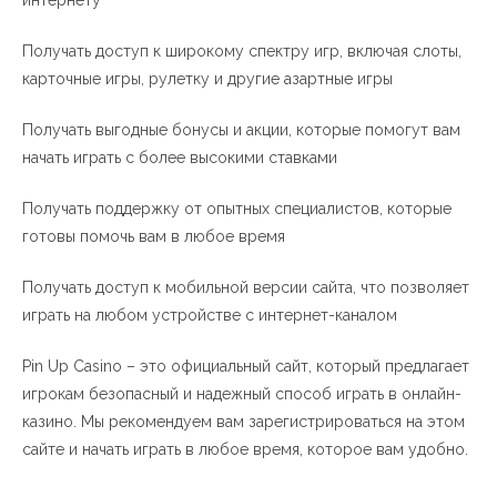
интернету
Получать доступ к широкому спектру игр, включая слоты,
карточные игры, рулетку и другие азартные игры
Получать выгодные бонусы и акции, которые помогут вам
начать играть с более высокими ставками
Получать поддержку от опытных специалистов, которые
готовы помочь вам в любое время
Получать доступ к мобильной версии сайта, что позволяет
играть на любом устройстве с интернет-каналом
Pin Up Casino – это официальный сайт, который предлагает
игрокам безопасный и надежный способ играть в онлайн-
казино. Мы рекомендуем вам зарегистрироваться на этом
сайте и начать играть в любое время, которое вам удобно.