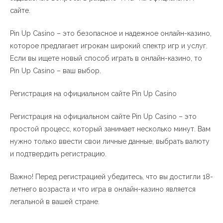
сайте.
Pin Up Casino – это безопасное и надежное онлайн-казино,
которое предлагает игрокам широкий спектр игр и услуг.
Если вы ищете новый способ играть в онлайн-казино, то
Pin Up Casino – ваш выбор.
Регистрация на официальном сайте Pin Up Casino
Регистрация на официальном сайте Pin Up Casino – это
простой процесс, который занимает несколько минут. Вам
нужно только ввести свои личные данные, выбрать валюту
и подтвердить регистрацию.
Важно! Перед регистрацией убедитесь, что вы достигли 18-
летнего возраста и что игра в онлайн-казино является
легальной в вашей стране.