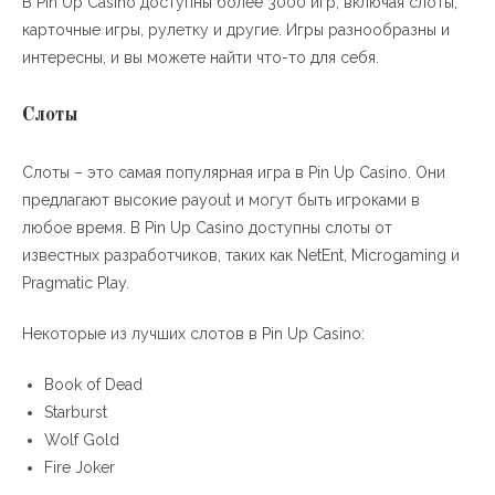
В Pin Up Casino доступны более 3000 игр, включая слоты,
карточные игры, рулетку и другие. Игры разнообразны и
интересны, и вы можете найти что-то для себя.
Слоты
Слоты – это самая популярная игра в Pin Up Casino. Они
предлагают высокие payout и могут быть игроками в
любое время. В Pin Up Casino доступны слоты от
известных разработчиков, таких как NetEnt, Microgaming и
Pragmatic Play.
Некоторые из лучших слотов в Pin Up Casino:
Book of Dead
Starburst
Wolf Gold
Fire Joker