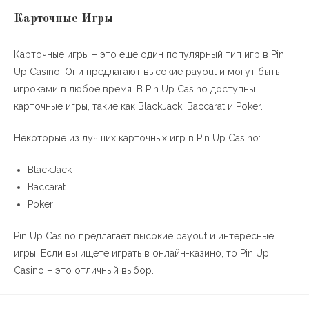
Карточные Игры
Карточные игры – это еще один популярный тип игр в Pin
Up Casino. Они предлагают высокие payout и могут быть
игроками в любое время. В Pin Up Casino доступны
карточные игры, такие как BlackJack, Baccarat и Poker.
Некоторые из лучших карточных игр в Pin Up Casino:
BlackJack
Baccarat
Poker
Pin Up Casino предлагает высокие payout и интересные
игры. Если вы ищете играть в онлайн-казино, то Pin Up
Casino – это отличный выбор.