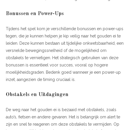
Bonussen en Power-Ups
Tijdens het spel kom je verschillende bonussen en power-ups
tegen, die je kunnen helpen je kip veilig naar het gouden ei te
leiden. Deze kunnen bestaan uit tijdelijke onkwetsbaarheid, een
versnelde bewegingssnelheid of de mogelijkheid om
obstakels te vernietigen. Het strategisch gebruiken van deze
bonussen is essentieel voor succes, vooral op hogere
moeilijkheidsgraden. Bedenk goed wanneer je een power-up
inzet, aangezien de timing cruciaal is.
Obstakels en Uitdagingen
De weg naar het gouden ei is bezaaid met obstakels, zoals
auto’s, fietsen en andere gevaren. Het is belangrijk om alert te
zijn en snel te reageren om deze obstakels te vermijden. Op