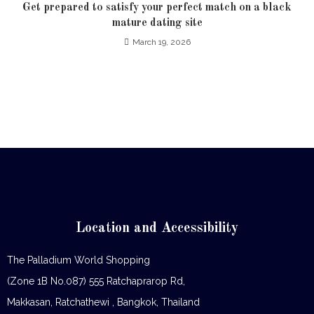
Get prepared to satisfy your perfect match on a black
mature dating site
March 19, 2026
Location and Accessibility
The Palladium World Shopping
(Zone 1B No.087) 555 Ratchaprarop Rd,
Makkasan, Ratchathewi , Bangkok, Thailand