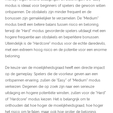
modus is ideaal voor beginners of spelers die gewoon willen
ontspannen. De obstakels zijn minder frequent en de
bonussen zijn gemakkelijker te verzamelen. De “Medium”
modus biedt een betere balans tussen risico en beloning,
terwijl de “Hard” modus gevorderde spelers uitdaagt met een
hogere frequentie aan obstakels en beperktere bonussen.
Uiteindelijk is de “Hardcore” modus voor de echte daredevils,
met een extreem hoog risico en de potentie voor een enorme
beloning.
De keuze van de moeilijkheidsgraad heeft een directe impact
op de gameplay. Spelers die de voorkeur geven aan een
ontspannen ervaring, zullen de “Easy” of “Medium” modus
verkiezen. Degenen die op zoek zijn naar een serieuze
uitdaging en hogere potentiële winsten, zullen voor de “Hard”
of “Hardcore” modus kiezen. Het is belangrijk om te
onthouden dat hoe hoger de moeilijkheidsgraad, hoe hoger
het risico om te falen, maar ook hoe groter de beloning.