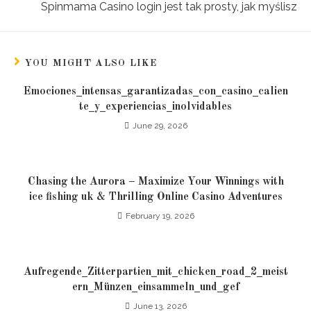
Spinmama Casino login jest tak prosty, jak myślisz
YOU MIGHT ALSO LIKE
Emociones_intensas_garantizadas_con_casino_calien
te_y_experiencias_inolvidables
June 29, 2026
Chasing the Aurora – Maximize Your Winnings with
ice fishing uk & Thrilling Online Casino Adventures
February 19, 2026
Aufregende_Zitterpartien_mit_chicken_road_2_meist
ern_Münzen_einsammeln_und_gef
June 13, 2026