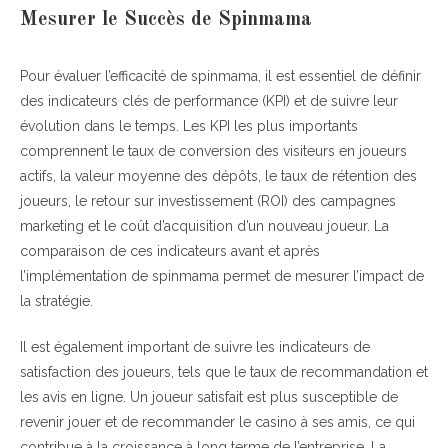
Mesurer le Succès de Spinmama
Pour évaluer l’efficacité de spinmama, il est essentiel de définir
des indicateurs clés de performance (KPI) et de suivre leur
évolution dans le temps. Les KPI les plus importants
comprennent le taux de conversion des visiteurs en joueurs
actifs, la valeur moyenne des dépôts, le taux de rétention des
joueurs, le retour sur investissement (ROI) des campagnes
marketing et le coût d’acquisition d’un nouveau joueur. La
comparaison de ces indicateurs avant et après
l’implémentation de spinmama permet de mesurer l’impact de
la stratégie.
Il est également important de suivre les indicateurs de
satisfaction des joueurs, tels que le taux de recommandation et
les avis en ligne. Un joueur satisfait est plus susceptible de
revenir jouer et de recommander le casino à ses amis, ce qui
contribue à la croissance à long terme de l’entreprise. La