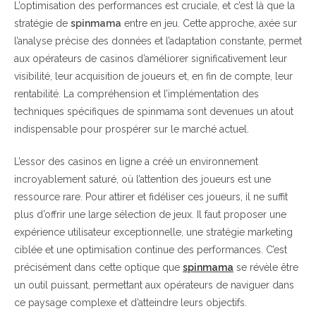
L’optimisation des performances est cruciale, et c’est là que la
stratégie de
spinmama
entre en jeu. Cette approche, axée sur
l’analyse précise des données et l’adaptation constante, permet
aux opérateurs de casinos d’améliorer significativement leur
visibilité, leur acquisition de joueurs et, en fin de compte, leur
rentabilité. La compréhension et l’implémentation des
techniques spécifiques de spinmama sont devenues un atout
indispensable pour prospérer sur le marché actuel.
L’essor des casinos en ligne a créé un environnement
incroyablement saturé, où l’attention des joueurs est une
ressource rare. Pour attirer et fidéliser ces joueurs, il ne suffit
plus d’offrir une large sélection de jeux. Il faut proposer une
expérience utilisateur exceptionnelle, une stratégie marketing
ciblée et une optimisation continue des performances. C’est
précisément dans cette optique que
spinmama
se révèle être
un outil puissant, permettant aux opérateurs de naviguer dans
ce paysage complexe et d’atteindre leurs objectifs.