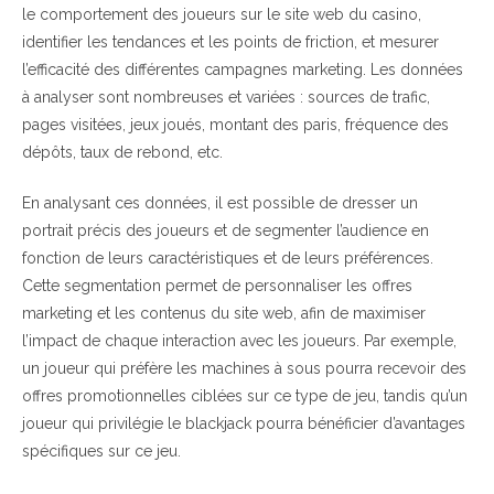
le comportement des joueurs sur le site web du casino,
identifier les tendances et les points de friction, et mesurer
l’efficacité des différentes campagnes marketing. Les données
à analyser sont nombreuses et variées : sources de trafic,
pages visitées, jeux joués, montant des paris, fréquence des
dépôts, taux de rebond, etc.
En analysant ces données, il est possible de dresser un
portrait précis des joueurs et de segmenter l’audience en
fonction de leurs caractéristiques et de leurs préférences.
Cette segmentation permet de personnaliser les offres
marketing et les contenus du site web, afin de maximiser
l’impact de chaque interaction avec les joueurs. Par exemple,
un joueur qui préfère les machines à sous pourra recevoir des
offres promotionnelles ciblées sur ce type de jeu, tandis qu’un
joueur qui privilégie le blackjack pourra bénéficier d’avantages
spécifiques sur ce jeu.