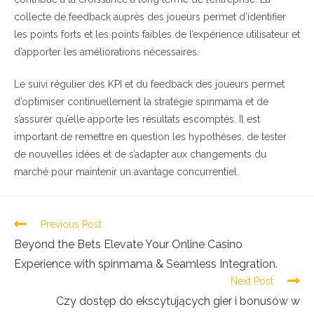
collecte de feedback auprès des joueurs permet d’identifier
les points forts et les points faibles de l’expérience utilisateur et
d’apporter les améliorations nécessaires.
Le suivi régulier des KPI et du feedback des joueurs permet
d’optimiser continuellement la stratégie spinmama et de
s’assurer qu’elle apporte les résultats escomptés. Il est
important de remettre en question les hypothèses, de tester
de nouvelles idées et de s’adapter aux changements du
marché pour maintenir un avantage concurrentiel.
Previous Post
Beyond the Bets Elevate Your Online Casino
Experience with spinmama & Seamless Integration.
Next Post
Czy dostęp do ekscytujących gier i bonusów w