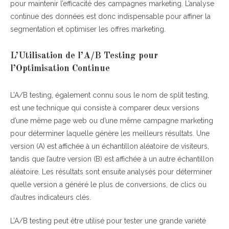
pour maintenir l’efficacité des campagnes marketing. L’analyse
continue des données est donc indispensable pour affiner la
segmentation et optimiser les offres marketing.
L’Utilisation de l’A/B Testing pour
l’Optimisation Continue
L’A/B testing, également connu sous le nom de split testing,
est une technique qui consiste à comparer deux versions
d’une même page web ou d’une même campagne marketing
pour déterminer laquelle génère les meilleurs résultats. Une
version (A) est affichée à un échantillon aléatoire de visiteurs,
tandis que l’autre version (B) est affichée à un autre échantillon
aléatoire. Les résultats sont ensuite analysés pour déterminer
quelle version a généré le plus de conversions, de clics ou
d’autres indicateurs clés.
L’A/B testing peut être utilisé pour tester une grande variété