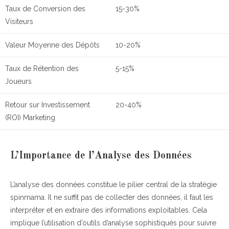
Taux de Conversion des
15-30%
Visiteurs
Valeur Moyenne des Dépôts
10-20%
Taux de Rétention des
5-15%
Joueurs
Retour sur Investissement
20-40%
(ROI) Marketing
L’Importance de l’Analyse des Données
L’analyse des données constitue le pilier central de la stratégie
spinmama. Il ne suffit pas de collecter des données, il faut les
interpréter et en extraire des informations exploitables. Cela
implique l’utilisation d’outils d’analyse sophistiqués pour suivre