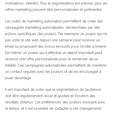
motivations, intérêts). Plus la segmentation est précise, plus les
offres marketing peuvent être personnalisées et pertinentes.
Les outils de marketing automation permettent de créer des
campagnes marketing automatisées, déclenchées par des
actions spécifiques des joueurs. Par exemple, un joueur qui n’a
pas visité le site web depuis une semaine peut recevoir un
email lui proposant des bonus exclusifs pour l’inciter à revenir.
De même, un joueur qui a effectué un dépôt important peut
recevoir une offre personnalisée pour le remercier de sa
fidélité. Ces campagnes automatisées permettent de maintenir
un contact régulier avec les joueurs et de les encourager à
jouer davantage.
Il est important de noter que la segmentation de l’audience
doit être régulièrement revue et ajustée en fonction des
résultats obtenus. Les préférences des joueurs évoluent avec
le temps, et il est essentiel de s’adapter à ces changements