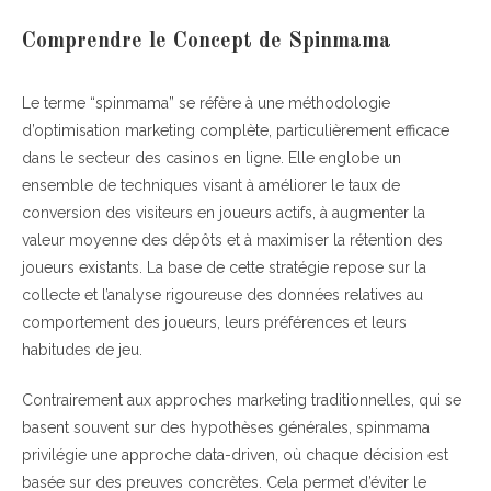
Comprendre le Concept de Spinmama
Le terme “spinmama” se réfère à une méthodologie
d’optimisation marketing complète, particulièrement efficace
dans le secteur des casinos en ligne. Elle englobe un
ensemble de techniques visant à améliorer le taux de
conversion des visiteurs en joueurs actifs, à augmenter la
valeur moyenne des dépôts et à maximiser la rétention des
joueurs existants. La base de cette stratégie repose sur la
collecte et l’analyse rigoureuse des données relatives au
comportement des joueurs, leurs préférences et leurs
habitudes de jeu.
Contrairement aux approches marketing traditionnelles, qui se
basent souvent sur des hypothèses générales, spinmama
privilégie une approche data-driven, où chaque décision est
basée sur des preuves concrètes. Cela permet d’éviter le