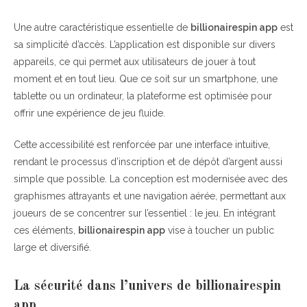
Une autre caractéristique essentielle de
billionairespin app
est
sa simplicité d’accès. L’application est disponible sur divers
appareils, ce qui permet aux utilisateurs de jouer à tout
moment et en tout lieu. Que ce soit sur un smartphone, une
tablette ou un ordinateur, la plateforme est optimisée pour
offrir une expérience de jeu fluide.
Cette accessibilité est renforcée par une interface intuitive,
rendant le processus d’inscription et de dépôt d’argent aussi
simple que possible. La conception est modernisée avec des
graphismes attrayants et une navigation aérée, permettant aux
joueurs de se concentrer sur l’essentiel : le jeu. En intégrant
ces éléments,
billionairespin app
vise à toucher un public
large et diversifié.
La sécurité dans l’univers de billionairespin
app