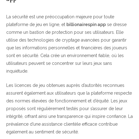
La sécurité est une préoccupation majeure pour toute
plateforme de jeu en ligne, et
billionairespin app
se dresse
comme un bastion de protection pour ses utilisateurs. Elle
utilise des technologies de cryptage avancées pour garantir
que les informations personnelles et financières des joueurs
sont en sécurité. Cela crée un environnement fiable, où les
utilisateurs peuvent se concentrer sur leurs jeux sans
inquiétude.
Les licences de jeu obtenues auprès d’autorités reconnues
assurent également aux utilisateurs que la plateforme respecte
des normes élevées de fonctionnement et d’équité. Les jeux
proposés sont régulièrement testés pour s’assurer de leur
intégrité, offrant ainsi une transparence qui inspire confiance. La
prévalence d’une assistance clientèle efficace contribue
également au sentiment de sécurité.