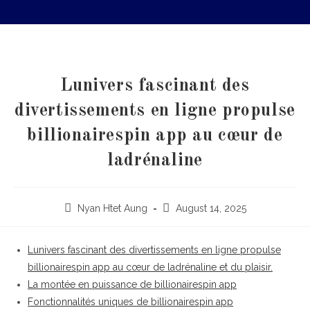
Lunivers fascinant des
divertissements en ligne propulse
billionairespin app au cœur de
ladrénaline
Nyan Htet Aung
August 14, 2025
Lunivers fascinant des divertissements en ligne propulse
billionairespin app au cœur de ladrénaline et du plaisir.
La montée en puissance de billionairespin app
Fonctionnalités uniques de billionairespin app