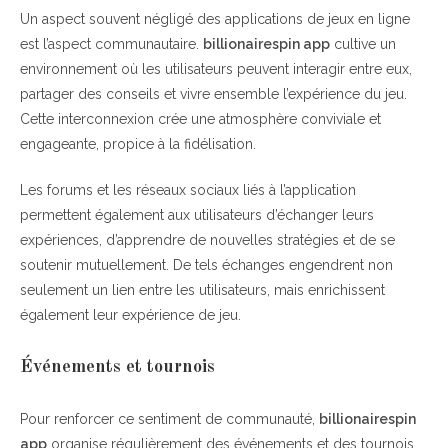
Un aspect souvent négligé des applications de jeux en ligne
est l’aspect communautaire.
billionairespin app
cultive un
environnement où les utilisateurs peuvent interagir entre eux,
partager des conseils et vivre ensemble l’expérience du jeu.
Cette interconnexion crée une atmosphère conviviale et
engageante, propice à la fidélisation.
Les forums et les réseaux sociaux liés à l’application
permettent également aux utilisateurs d’échanger leurs
expériences, d’apprendre de nouvelles stratégies et de se
soutenir mutuellement. De tels échanges engendrent non
seulement un lien entre les utilisateurs, mais enrichissent
également leur expérience de jeu.
Événements et tournois
Pour renforcer ce sentiment de communauté,
billionairespin
app
organise régulièrement des événements et des tournois.