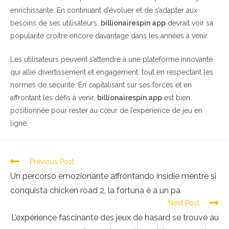
enrichissante. En continuant d’évoluer et de s’adapter aux
besoins de ses utilisateurs,
billionairespin app
devrait voir sa
popularité croître encore davantage dans les années à venir.
Les utilisateurs peuvent s’attendre à une plateforme innovante
qui allie divertissement et engagement, tout en respectant les
normes de sécurité. En capitalisant sur ses forces et en
affrontant les défis à venir,
billionairespin app
est bien
positionnée pour rester au cœur de l’expérience de jeu en
ligne.
Previous Post
Un percorso emozionante affrontando insidie mentre si
conquista chicken road 2, la fortuna è a un pa
Next Post
L’expérience fascinante des jeux de hasard se trouve au