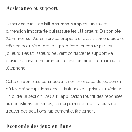
Assistance et support
Le service client de
billionairespin app
est une autre
dimension importante qui rassure les utilisateurs. Disponible
24 heures sur 24, ce service propose une assistance rapide et
efficace pour résoudre tout problème rencontré par les
joueurs. Les utilisateurs peuvent contacter le support via
plusieurs canaux, notamment le chat en direct, l’e-mail ou le
téléphone.
Cette disponibilité contribue à créer un espace de jeu serein,
où les préoccupations des utilisateurs sont prises au sérieux.
En outre, la section FAQ sur l’application fournit des réponses
aux questions courantes, ce qui permet aux utilisateurs de
trouver des solutions rapidement et facilement.
Économie des jeux en ligne