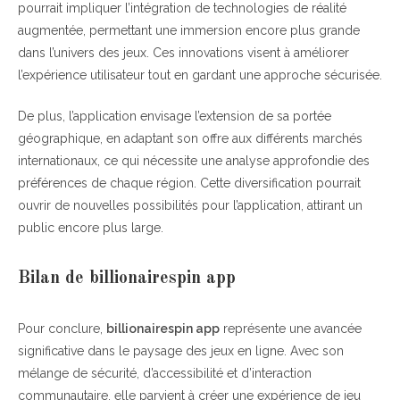
pourrait impliquer l’intégration de technologies de réalité
augmentée, permettant une immersion encore plus grande
dans l’univers des jeux. Ces innovations visent à améliorer
l’expérience utilisateur tout en gardant une approche sécurisée.
De plus, l’application envisage l’extension de sa portée
géographique, en adaptant son offre aux différents marchés
internationaux, ce qui nécessite une analyse approfondie des
préférences de chaque région. Cette diversification pourrait
ouvrir de nouvelles possibilités pour l’application, attirant un
public encore plus large.
Bilan de billionairespin app
Pour conclure,
billionairespin app
représente une avancée
significative dans le paysage des jeux en ligne. Avec son
mélange de sécurité, d’accessibilité et d’interaction
communautaire, elle parvient à créer une expérience de jeu