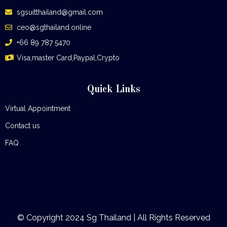
sgsuitthailand@gmail.com
ceo@sgthailand.online
+66 89 787 5470
Visa,master Card,Paypal,Crypto
Quick Links
Virtual Appointment
Contact us
FAQ
© Copyright 2024 Sg Thailand | All Rights Reserved