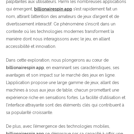
palpitantes aux utilisateurs. Parmi les nombreuses applications
qui émergent,
billionairespin app
s’est rapidement fait un
nom, attirant l’attention des amateurs de jeux d’argent et de
divertissement interactif. Ce phénomène s’inscrit dans un
contexte où les technologies modernes transforment la
manière dont nous interagissons avec le jeu, en alliant
accessibilité et innovation.
Dans cette exploration, nous plongerons au cœur de
billionairespin app
, en examinant ses caractéristiques, ses
avantages et son impact sur le marché des jeux en ligne.
L’application propose une large gamme de jeux, allant des
machines à sous aux jeux de table, chacun promettant une
expérience riche en sensations fortes. La facilité d’utilisation et
l’interface attrayante sont des éléments clés qui contribuent à
sa popularité croissante.
De plus, avec l’émergence des technologies mobiles,
billionairespin app
se démarque par sa capacité à offrir une