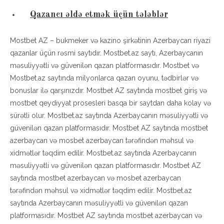
Qazancı əldə etmək üçün tələblər
Mostbet AZ – bukmeker və kazino şirkətinin Azerbaycan riyazi
qazanlar üçün rəsmi saytıdır. Mostbet.az saytı, Azerbaycanın
məsuliyyətli və güvenilən qazan platformasıdır. Mostbet və
Mostbet.az saytında milyonlarca qazan oyunu, tədbirlər və
bonuslar ilə qarşınızdır. Mostbet AZ saytında mostbet giriş və
mostbet qeydiyyat prosesleri basqa bir saytdan daha kolay və
sürətli olur. Mostbet.az saytında Azerbaycanın məsuliyyətli və
güvenilən qazan platformasıdır. Mostbet AZ saytında mostbet
azerbaycan və mosbet azerbaycan tərəfindən məhsul və
xidmətlər təqdim edilir. Mostbet.az saytında Azerbaycanın
məsuliyyətli və güvenilən qazan platformasıdır. Mostbet AZ
saytında mostbet azerbaycan və mosbet azerbaycan
tərəfindən məhsul və xidmətlər təqdim edilir. Mostbet.az
saytında Azerbaycanın məsuliyyətli və güvenilən qazan
platformasıdır. Mostbet AZ saytında mostbet azerbaycan və