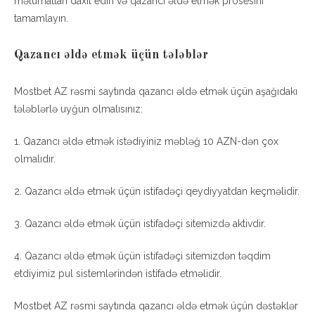
məlumatları daxil edin və qazancı əldə etmək prosesini
tamamlayın.
Qazancı əldə etmək üçün tələblər
Mostbet AZ rəsmi saytında qazancı əldə etmək üçün aşağıdakı
tələblərlə uyğun olmalısınız:
1. Qazancı əldə etmək istədiyiniz məbləğ 10 AZN-dən çox
olmalıdır.
2. Qazancı əldə etmək üçün istifadəçi qeydiyyatdan keçməlidir.
3. Qazancı əldə etmək üçün istifadəçi sitemizdə aktivdir.
4. Qazancı əldə etmək üçün istifadəçi sitemizdən təqdim
etdiyimiz pul sistemlərindən istifadə etməlidir.
Mostbet AZ rəsmi saytında qazancı əldə etmək üçün dəstəklər