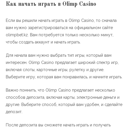
Как начать играть в Olimp Casino
Если вы решили начать играть в Olimp Casino, то сначала
вам нужно зарегистрироваться на официальном сайте
olimpbet.kz. Вам потребуется только несколько минут,
чтобы создать аккаунт и начать играть.
Для начала вам нужно выбрать тип игры, который вам
интересен. Olimp Casino предлагает широкий спектр игр,
включая слоты, карточные игры, рулетку и другие.
Выберите игру, которая вам понравилась, и начните играть.
Важно помнить, что Olimp Casino предлагает несколько
способов депозита, включая карты, электронные деньги и
другие. Выберите способ, который вам удобен, и сделайте
депозит.
После депозита вы сможете начать играть и получать