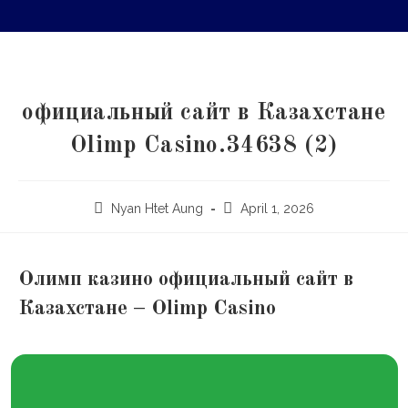
официальный сайт в Казахстане
Olimp Casino.34638 (2)
Nyan Htet Aung
April 1, 2026
Олимп казино официальный сайт в
Казахстане – Olimp Casino