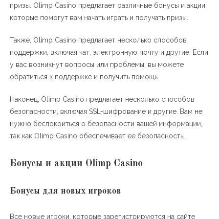
призы. Olimp Casino предлагает различные бонусы и акции,
которые помогут вам начать играть и получать призы.
Также, Olimp Casino предлагает несколько способов
поддержки, включая чат, электронную почту и другие. Если
у вас возникнут вопросы или проблемы, вы можете
обратиться к поддержке и получить помощь.
Наконец, Olimp Casino предлагает несколько способов
безопасности, включая SSL-шифрование и другие. Вам не
нужно беспокоиться о безопасности вашей информации,
так как Olimp Casino обеспечивает ее безопасность.
Бонусы и акции Olimp Casino
Бонусы для новых игроков
Все новые игроки, которые зарегистрируются на сайте