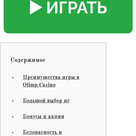
▶️ ИГРАТЬ
Содержимое
Преимущества игры в
Olimp Casino
Большой выбор иг
Бонусы и акции
Безопасность и