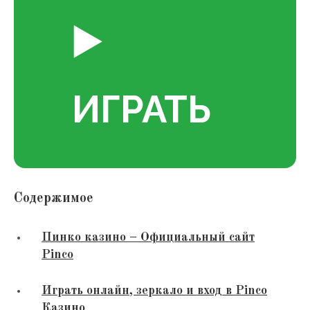
▶️
ИГРАТЬ
Содержимое
Пинко казино – Официальный сайт
Pinco
Играть онлайн, зеркало и вход в Pinco
Казино