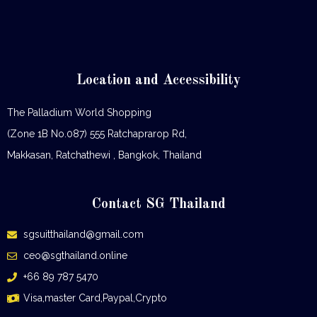
Location and Accessibility
The Palladium World Shopping
(Zone 1B No.087) 555 Ratchaprarop Rd,
Makkasan, Ratchathewi , Bangkok, Thailand
Contact SG Thailand
sgsuitthailand@gmail.com
ceo@sgthailand.online
+66 89 787 5470
Visa,master Card,Paypal,Crypto