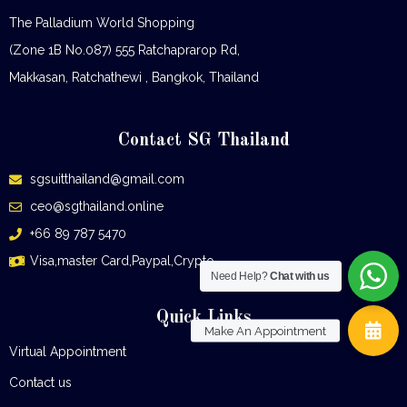
The Palladium World Shopping
(Zone 1B No.087) 555 Ratchaprarop Rd,
Makkasan, Ratchathewi , Bangkok, Thailand
Contact SG Thailand
sgsuitthailand@gmail.com
ceo@sgthailand.online
+66 89 787 5470
Visa,master Card,Paypal,Crypto
Need Help?
Chat with us
Quick Links
Virtual Appointment
Contact us