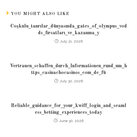
YOU MIGHT ALSO LIKE
Coşkulu_tanrılar_dünyasında_gates_of_olympus_vod
ds_fırsatları_ve_kazanma_y
July 21, 2026
Vertrauen_schaffen_durch_Informationen_rund_um_h
ttps_casinachocasinos_com_de_fü
July 30, 2026
Reliable_guidance_for_your_kwiff_login_and_seaml
ess_betting_experiences_today
June 30, 2026