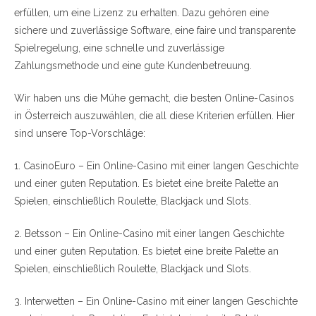
erfüllen, um eine Lizenz zu erhalten. Dazu gehören eine
sichere und zuverlässige Software, eine faire und transparente
Spielregelung, eine schnelle und zuverlässige
Zahlungsmethode und eine gute Kundenbetreuung.
Wir haben uns die Mühe gemacht, die besten Online-Casinos
in Österreich auszuwählen, die all diese Kriterien erfüllen. Hier
sind unsere Top-Vorschläge:
1. CasinoEuro – Ein Online-Casino mit einer langen Geschichte
und einer guten Reputation. Es bietet eine breite Palette an
Spielen, einschließlich Roulette, Blackjack und Slots.
2. Betsson – Ein Online-Casino mit einer langen Geschichte
und einer guten Reputation. Es bietet eine breite Palette an
Spielen, einschließlich Roulette, Blackjack und Slots.
3. Interwetten – Ein Online-Casino mit einer langen Geschichte