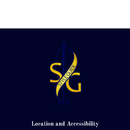
Location and Accessibility