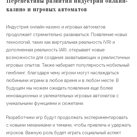
Перспективы развития индустрии онлайн-
казино и игровых автоматов
Индустрия онлайн-казино и игровых автоматов
продолжает стремительно развиваться. Появление новых
технологий, таких как виртуальная реальность (VR) и
дополненная реальность (AR), открывает новые
возможности для создания захватывающих и реалистичных
игровых опытов. Также набирает популярность мобильный
гемблинг, благодаря чему игроки могут наслаждаться
любимыми играми в любое время и в любом месте. В
будущем мы можем ожидать появления еще более
инновационных и увлекательных игровых автоматов с
уникальными функциями и сюжетами.
Разработчики игр будут продолжать экспериментировать
с новыми механиками и темами, чтобы привлечь и удержать
игроков. Важную роль будет играть социальный аспект