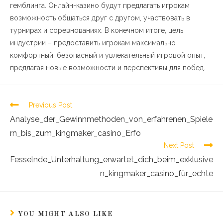
гемблинга. Онлайн-казино будут предлагать игрокам
возможность общаться друг с другом, участвовать в
турнирах и соревнованиях. В конечном итоге, цель
индустрии – предоставить игрокам максимально
комфортный, безопасный и увлекательный игровой опыт,
предлагая новые возможности и перспективы для побед.
Previous Post
Analyse_der_Gewinnmethoden_von_erfahrenen_Spiele
rn_bis_zum_kingmaker_casino_Erfo
Next Post
Fesselnde_Unterhaltung_erwartet_dich_beim_exklusive
n_kingmaker_casino_für_echte
YOU MIGHT ALSO LIKE