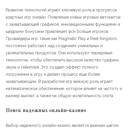
Развитие технологий играет ключевую роль в прогрессе
азартных игр онлайн. Появление новых игровых автоматов
с захватывающей графикой, инновационными функциями и
щедрыми бонусами привлекает все больше игроков.
Провайдеры игр, такие как Pragmatic Play и Reel Kingdom,
постоянно работают над созданием уникальных и
увлекательных продуктов. Они используют передовые
технологии, чтобы обеспечить высокое качество графики,
звука и геймплея. Это создает эффект полного
погружения в игру и делает процесс еще более
захватывающим. В разработке игр важную роль играет
математическое обеспечение, которое влияет на частоту и
размер выплат, а также на общую волатильность слота.
Поиск надежных онлайн-казино
Выбор надежного онлайн-казино является важным шагом