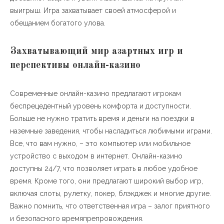
выигрыш. Игра захватывает своей атмосферой и
обещанием богатого улова.
Захватывающий мир азартных игр и
перспективы онлайн-казино
Современные онлайн-казино предлагают игрокам
беспрецедентный уровень комфорта и доступности.
Больше не нужно тратить время и деньги на поездки в
наземные заведения, чтобы насладиться любимыми играми.
Все, что вам нужно, – это компьютер или мобильное
устройство с выходом в интернет. Онлайн-казино
доступны 24/7, что позволяет играть в любое удобное
время. Кроме того, они предлагают широкий выбор игр,
включая слоты, рулетку, покер, блэкджек и многие другие.
Важно помнить, что ответственная игра – залог приятного
и безопасного времяпрепровождения.