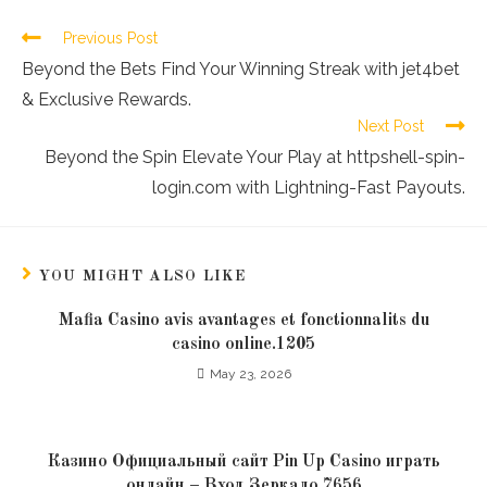
Previous Post
Beyond the Bets Find Your Winning Streak with jet4bet
& Exclusive Rewards.
Next Post
Beyond the Spin Elevate Your Play at httpshell-spin-
login.com with Lightning-Fast Payouts.
YOU MIGHT ALSO LIKE
Mafia Casino avis avantages et fonctionnalits du
casino online.1205
May 23, 2026
Казино Официальный сайт Pin Up Casino играть
онлайн – Вход Зеркало.7656