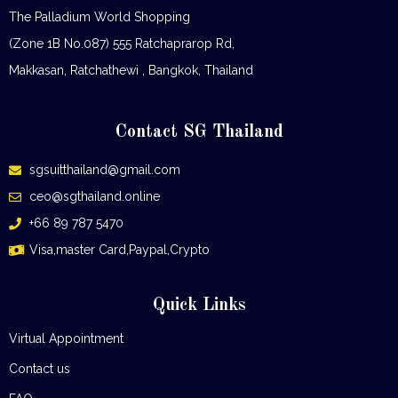
The Palladium World Shopping
(Zone 1B No.087) 555 Ratchaprarop Rd,
Makkasan, Ratchathewi , Bangkok, Thailand
Contact SG Thailand
sgsuitthailand@gmail.com
ceo@sgthailand.online
+66 89 787 5470
Visa,master Card,Paypal,Crypto
Quick Links
Virtual Appointment
Contact us