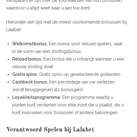
transparant te zijn over de voorwaarden van hun bonussen,
waardoor u altijd weet waar u aan toe bent.
Hieronder een lijst met de meest voorkomende bonussen bij
Lalabet:
Welkomstbonus:
Een bonus voor nieuwe spelers, vaak
in de vorm van een stortingsbonus.
Reload bonus:
Een bonus die u ontvangt wanneer u een
nieuwe storting doet.
Gratis spins:
Gratis spins op geselecteerde gokkasten.
Cashback bonus:
Een percentage van uw verliezen
wordt teruggegeven als bonusgeld.
Loyaliteitsprogramma:
Een programma waarbij u
punten kunt verdienen voor elke inzet die u plaatst, die u
kunt inwisselen voor bonussen of andere beloningen.
Verantwoord Spelen bij Lalabet