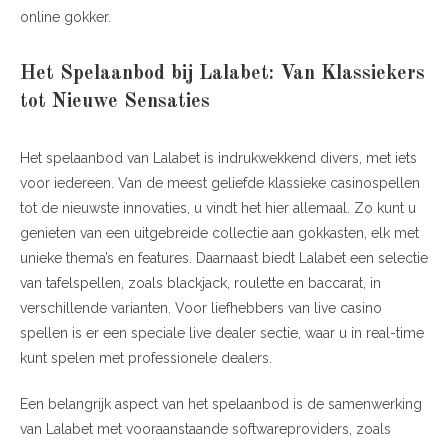
online gokker.
Het Spelaanbod bij Lalabet: Van Klassiekers
tot Nieuwe Sensaties
Het spelaanbod van Lalabet is indrukwekkend divers, met iets
voor iedereen. Van de meest geliefde klassieke casinospellen
tot de nieuwste innovaties, u vindt het hier allemaal. Zo kunt u
genieten van een uitgebreide collectie aan gokkasten, elk met
unieke thema’s en features. Daarnaast biedt Lalabet een selectie
van tafelspellen, zoals blackjack, roulette en baccarat, in
verschillende varianten. Voor liefhebbers van live casino
spellen is er een speciale live dealer sectie, waar u in real-time
kunt spelen met professionele dealers.
Een belangrijk aspect van het spelaanbod is de samenwerking
van Lalabet met vooraanstaande softwareproviders, zoals