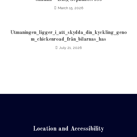
March 15, 2026
Utmaningen_ligger_i_att_skydda_din_kyckling_geno
m_chickenroad_från_bilarnas_has
July 21, 2026
Location and Accessibility