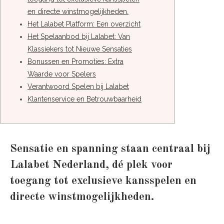
en directe winstmogelijkheden.
Het Lalabet Platform: Een overzicht
Het Spelaanbod bij Lalabet: Van
Klassiekers tot Nieuwe Sensaties
Bonussen en Promoties: Extra
Waarde voor Spelers
Verantwoord Spelen bij Lalabet
Klantenservice en Betrouwbaarheid
Sensatie en spanning staan centraal bij
Lalabet Nederland, dé plek voor
toegang tot exclusieve kansspelen en
directe winstmogelijkheden.