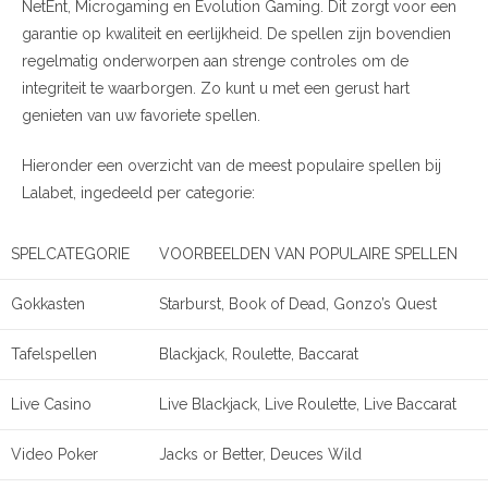
NetEnt, Microgaming en Evolution Gaming. Dit zorgt voor een
garantie op kwaliteit en eerlijkheid. De spellen zijn bovendien
regelmatig onderworpen aan strenge controles om de
integriteit te waarborgen. Zo kunt u met een gerust hart
genieten van uw favoriete spellen.
Hieronder een overzicht van de meest populaire spellen bij
Lalabet, ingedeeld per categorie:
SPELCATEGORIE
VOORBEELDEN VAN POPULAIRE SPELLEN
Gokkasten
Starburst, Book of Dead, Gonzo’s Quest
Tafelspellen
Blackjack, Roulette, Baccarat
Live Casino
Live Blackjack, Live Roulette, Live Baccarat
Video Poker
Jacks or Better, Deuces Wild