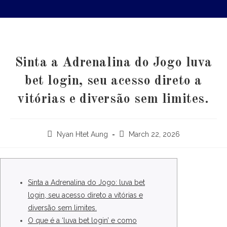
Sinta a Adrenalina do Jogo luva
bet login, seu acesso direto a
vitórias e diversão sem limites.
Nyan Htet Aung
March 22, 2026
Sinta a Adrenalina do Jogo: luva bet
login, seu acesso direto a vitórias e
diversão sem limites.
O que é a ‘luva bet login’ e como