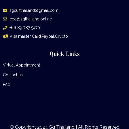
sgsuitthailand@gmail.com
ceo@sgthailand.online
+66 89 787 5470
Visa,master Card,Paypal,Crypto
Quick Links
Virtual Appointment
Contact us
FAQ
© Copyright 2024 Sg Thailand | All Rights Reserved