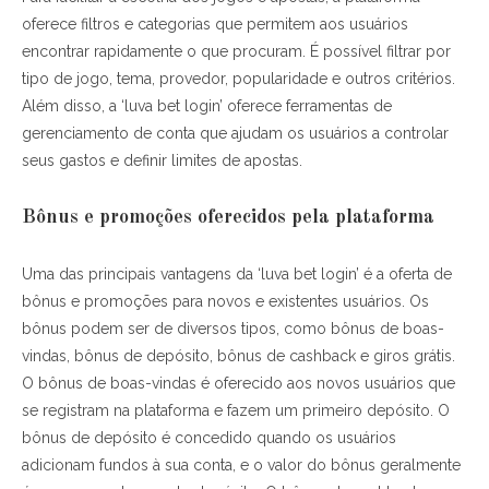
oferece filtros e categorias que permitem aos usuários
encontrar rapidamente o que procuram. É possível filtrar por
tipo de jogo, tema, provedor, popularidade e outros critérios.
Além disso, a ‘luva bet login’ oferece ferramentas de
gerenciamento de conta que ajudam os usuários a controlar
seus gastos e definir limites de apostas.
Bônus e promoções oferecidos pela plataforma
Uma das principais vantagens da ‘luva bet login’ é a oferta de
bônus e promoções para novos e existentes usuários. Os
bônus podem ser de diversos tipos, como bônus de boas-
vindas, bônus de depósito, bônus de cashback e giros grátis.
O bônus de boas-vindas é oferecido aos novos usuários que
se registram na plataforma e fazem um primeiro depósito. O
bônus de depósito é concedido quando os usuários
adicionam fundos à sua conta, e o valor do bônus geralmente