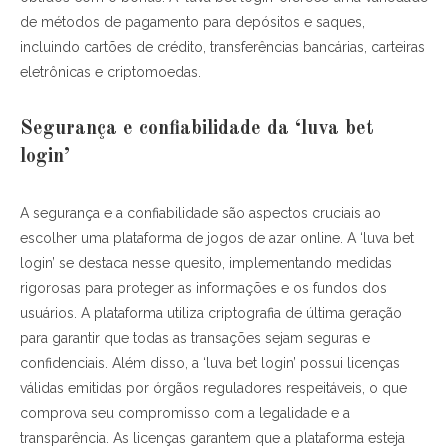
de métodos de pagamento para depósitos e saques,
incluindo cartões de crédito, transferências bancárias, carteiras
eletrônicas e criptomoedas.
Segurança e confiabilidade da ‘luva bet
login’
A segurança e a confiabilidade são aspectos cruciais ao
escolher uma plataforma de jogos de azar online. A ‘luva bet
login’ se destaca nesse quesito, implementando medidas
rigorosas para proteger as informações e os fundos dos
usuários. A plataforma utiliza criptografia de última geração
para garantir que todas as transações sejam seguras e
confidenciais. Além disso, a ‘luva bet login’ possui licenças
válidas emitidas por órgãos reguladores respeitáveis, o que
comprova seu compromisso com a legalidade e a
transparência. As licenças garantem que a plataforma esteja