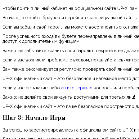
Чтобы войти в личный кабинет на официальном сайте UP-X, вам
Вначале, откройте браузер и перейдите на официальный сайт UP-X
Если вы забыли свой пароль, вы можете восстановить его, нажа
После успешного входа вы будете перенаправлены в личный каб
доступ к дополнительным функциям.
Важно: не забывайте хранить свой пароль в секрете и не делайт
Если у вас возникли проблемы с входом, пожалуйста, свяжите
Вам также рекомендуется регулярно проверять свой личный каби
UP-X официальный сайт – это безопасное и надежное место для
Если у вас есть какие-либо
ап икс зеркало
вопросы или проблем
Важно: не делайте свои аккаунты доступными для третьих лиц!
UP-X официальный сайт – это ваше безопасное пространство дл
Шаг 3: Начало Игры
Вы успешно зарегистрировались на официальном сайте UP-X и п