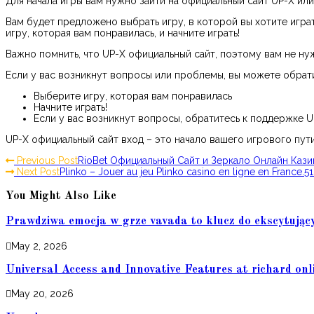
Для начала игры вам нужно зайти на официальный сайт UP-X или
Вам будет предложено выбрать игру, в которой вы хотите играт
игру, которая вам понравилась, и начните играть!
Важно помнить, что UP-X официальный сайт, поэтому вам не н
Если у вас возникнут вопросы или проблемы, вы можете обрати
Выберите игру, которая вам понравилась
Начните играть!
Если у вас возникнут вопросы, обратитесь к поддержке U
UP-X официальный сайт вход – это начало вашего игрового пути
Previous Post
RioBet Официальный Сайт и Зеркало Онлайн Кази
Read
Next Post
Plinko – Jouer au jeu Plinko casino en ligne en France.5
more
You Might Also Like
articles
Prawdziwa emocja w grze vavada to klucz do ekscytują
May 2, 2026
Universal Access and Innovative Features at richard onl
May 20, 2026