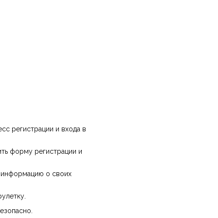
сс регистрации и входа в
ить форму регистрации и
ь информацию о своих
рулетку.
безопасно.