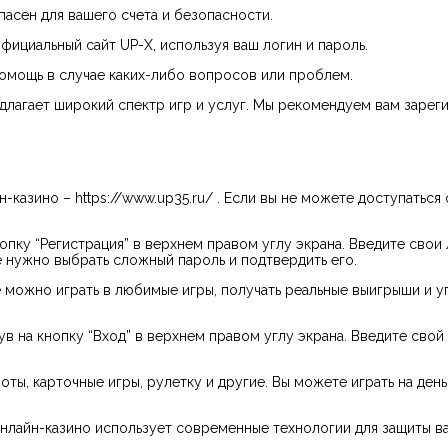
пасен для вашего счета и безопасности.
фициальный сайт UP-X, используя ваш логин и пароль.
помощь в случае каких-либо вопросов или проблем.
длагает широкий спектр игр и услуг. Мы рекомендуем вам зареги
-казино – https://www.up35.ru/ . Если вы не можете доступаться
опку “Регистрация” в верхнем правом углу экрана. Введите свои 
 нужно выбрать сложный пароль и подтвердить его.
е можно играть в любимые игры, получать реальные выигрыши и у
в на кнопку “Вход” в верхнем правом углу экрана. Введите свой 
ты, карточные игры, рулетку и другие. Вы можете играть на деньг
онлайн-казино использует современные технологии для защиты 