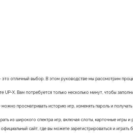
– это отличный выбор. В этом руководстве мы рассмотрим проце
те UP-X. Вам потребуется только несколько минут, чтобы заполн
е можно просматривать историю игр, изменять пароль и получат
ать из широкого спектра игр, включая слоты, карточные игры и 
 официальный сайт, где вы можете зарегистрироваться и играть 