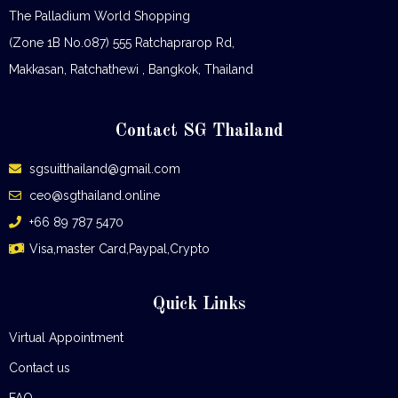
The Palladium World Shopping
(Zone 1B No.087) 555 Ratchaprarop Rd,
Makkasan, Ratchathewi , Bangkok, Thailand
Contact SG Thailand
sgsuitthailand@gmail.com
ceo@sgthailand.online
+66 89 787 5470
Visa,master Card,Paypal,Crypto
Quick Links
Virtual Appointment
Contact us
FAQ