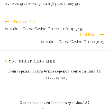
wyborze gry i wskazuje na najlepsze strony gry.
Previous Post
онлайн – Gama Casino Online – обзор.3492
Next Post
онлайн – Gama Casino Online.3105
YOU MIGHT ALSO LIKE
1win зеркало сайта букмекерской конторы 1вин.44
October 29, 2025
Gua de casinos en lnea en Argentina.137