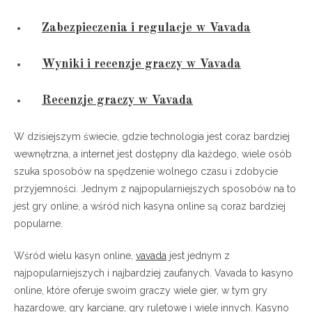
Zabezpieczenia i regulacje w Vavada
Wyniki i recenzje graczy w Vavada
Recenzje graczy w Vavada
W dzisiejszym świecie, gdzie technologia jest coraz bardziej
wewnętrzna, a internet jest dostępny dla każdego, wiele osób
szuka sposobów na spędzenie wolnego czasu i zdobycie
przyjemności. Jednym z najpopularniejszych sposobów na to
jest gry online, a wśród nich kasyna online są coraz bardziej
popularne.
Wśród wielu kasyn online,
vavada
jest jednym z
najpopularniejszych i najbardziej zaufanych. Vavada to kasyno
online, które oferuje swoim graczy wiele gier, w tym gry
hazardowe, gry karciane, gry ruletowe i wiele innych. Kasyno