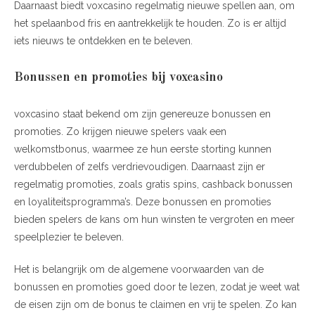
Daarnaast biedt voxcasino regelmatig nieuwe spellen aan, om
het spelaanbod fris en aantrekkelijk te houden. Zo is er altijd
iets nieuws te ontdekken en te beleven.
Bonussen en promoties bij voxcasino
voxcasino staat bekend om zijn genereuze bonussen en
promoties. Zo krijgen nieuwe spelers vaak een
welkomstbonus, waarmee ze hun eerste storting kunnen
verdubbelen of zelfs verdrievoudigen. Daarnaast zijn er
regelmatig promoties, zoals gratis spins, cashback bonussen
en loyaliteitsprogramma’s. Deze bonussen en promoties
bieden spelers de kans om hun winsten te vergroten en meer
speelplezier te beleven.
Het is belangrijk om de algemene voorwaarden van de
bonussen en promoties goed door te lezen, zodat je weet wat
de eisen zijn om de bonus te claimen en vrij te spelen. Zo kan