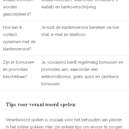
worden
wallets en bankoverschrijving.
geaccepteerd?
Hoe kan ik
Je kunt de klantenservice bereiken via live
contact
chat, e-mail en telefoon.
opnemen met de
klantenservice?
Zijn er bonussen
Ja, voxcasino biedt regelmatig bonussen en
en promoties
promoties aan, waaronder een
beschikbaar?
welkomstbonus, gratis spins en cashback
bonussen.
Tips voor verantwoord spelen
Verantwoord spelen is cruciaal voor het behouden van plezier
in het online gokken. Hier zijn enkele tips om ervoor te zorgen