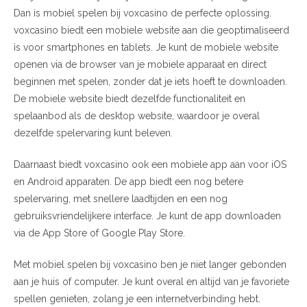
Dan is mobiel spelen bij voxcasino de perfecte oplossing.
voxcasino biedt een mobiele website aan die geoptimaliseerd
is voor smartphones en tablets. Je kunt de mobiele website
openen via de browser van je mobiele apparaat en direct
beginnen met spelen, zonder dat je iets hoeft te downloaden.
De mobiele website biedt dezelfde functionaliteit en
spelaanbod als de desktop website, waardoor je overal
dezelfde spelervaring kunt beleven.
Daarnaast biedt voxcasino ook een mobiele app aan voor iOS
en Android apparaten. De app biedt een nog betere
spelervaring, met snellere laadtijden en een nog
gebruiksvriendelijkere interface. Je kunt de app downloaden
via de App Store of Google Play Store.
Met mobiel spelen bij voxcasino ben je niet langer gebonden
aan je huis of computer. Je kunt overal en altijd van je favoriete
spellen genieten, zolang je een internetverbinding hebt.