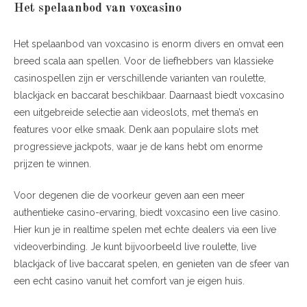
Het spelaanbod van voxcasino
Het spelaanbod van voxcasino is enorm divers en omvat een
breed scala aan spellen. Voor de liefhebbers van klassieke
casinospellen zijn er verschillende varianten van roulette,
blackjack en baccarat beschikbaar. Daarnaast biedt voxcasino
een uitgebreide selectie aan videoslots, met thema’s en
features voor elke smaak. Denk aan populaire slots met
progressieve jackpots, waar je de kans hebt om enorme
prijzen te winnen.
Voor degenen die de voorkeur geven aan een meer
authentieke casino-ervaring, biedt voxcasino een live casino.
Hier kun je in realtime spelen met echte dealers via een live
videoverbinding. Je kunt bijvoorbeeld live roulette, live
blackjack of live baccarat spelen, en genieten van de sfeer van
een echt casino vanuit het comfort van je eigen huis.