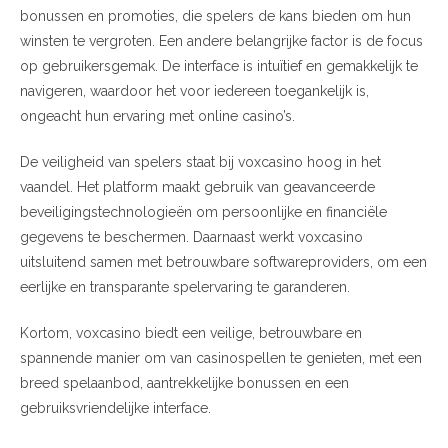
bonussen en promoties, die spelers de kans bieden om hun
winsten te vergroten. Een andere belangrijke factor is de focus
op gebruikersgemak. De interface is intuïtief en gemakkelijk te
navigeren, waardoor het voor iedereen toegankelijk is,
ongeacht hun ervaring met online casino’s.
De veiligheid van spelers staat bij voxcasino hoog in het
vaandel. Het platform maakt gebruik van geavanceerde
beveiligingstechnologieën om persoonlijke en financiële
gegevens te beschermen. Daarnaast werkt voxcasino
uitsluitend samen met betrouwbare softwareproviders, om een
eerlijke en transparante spelervaring te garanderen.
Kortom, voxcasino biedt een veilige, betrouwbare en
spannende manier om van casinospellen te genieten, met een
breed spelaanbod, aantrekkelijke bonussen en een
gebruiksvriendelijke interface.