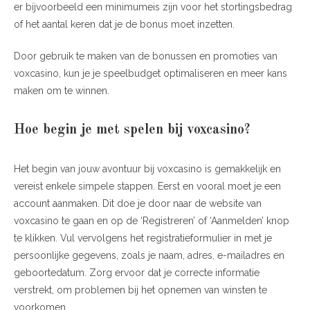
er bijvoorbeeld een minimumeis zijn voor het stortingsbedrag
of het aantal keren dat je de bonus moet inzetten.
Door gebruik te maken van de bonussen en promoties van
voxcasino, kun je je speelbudget optimaliseren en meer kans
maken om te winnen.
Hoe begin je met spelen bij voxcasino?
Het begin van jouw avontuur bij voxcasino is gemakkelijk en
vereist enkele simpele stappen. Eerst en vooral moet je een
account aanmaken. Dit doe je door naar de website van
voxcasino te gaan en op de ‘Registreren’ of ‘Aanmelden’ knop
te klikken. Vul vervolgens het registratieformulier in met je
persoonlijke gegevens, zoals je naam, adres, e-mailadres en
geboortedatum. Zorg ervoor dat je correcte informatie
verstrekt, om problemen bij het opnemen van winsten te
voorkomen.