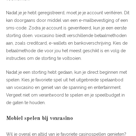
Nadat je je hebt geregistreerd, moet je je account verifiëren. Dit
kan doorgaans door middel van een e-mailbevestiging of een
sms-code. Zodra je account is geverifieerd, kun je een eerste
storting doen. voxcasino biedt verschillende betaalmethoden
aan, zoals creditcard, e-wallets en bankoverschrijving. Kies de
betaalmethode die voor jou het meest geschikt is en volg de
instructies om de storting te voltooien.
Nadat je een storting hebt gedaan, kun je direct beginnen met
spelen. Kies je favoriete spel uit het uitgebreide spelaanbod
van voxcasino en geniet van de spanning en entertainment.
Vergeet niet om verantwoord te spelen en je speelbudget in
de gaten te houden.
Mobiel spelen bij voxcasino
Wil je overal en altijd van je favoriete casinospellen genieten?