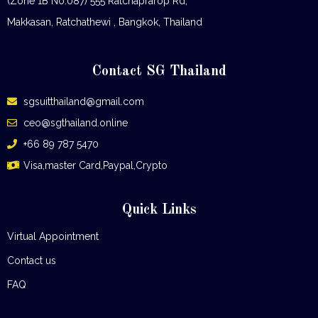
(Zone 1B No.087) 555 Ratchaprarop Rd,
Makkasan, Ratchathewi , Bangkok, Thailand
Contact SG Thailand
sgsuitthailand@gmail.com
ceo@sgthailand.online
+66 89 787 5470
Visa,master Card,Paypal,Crypto
Quick Links
Virtual Appointment
Contact us
FAQ