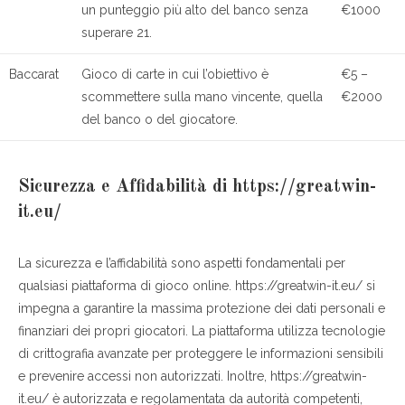
un punteggio più alto del banco senza
€1000
superare 21.
Baccarat
Gioco di carte in cui l’obiettivo è
€5 –
scommettere sulla mano vincente, quella
€2000
del banco o del giocatore.
Sicurezza e Affidabilità di https://greatwin-
it.eu/
La sicurezza e l’affidabilità sono aspetti fondamentali per
qualsiasi piattaforma di gioco online. https://greatwin-it.eu/ si
impegna a garantire la massima protezione dei dati personali e
finanziari dei propri giocatori. La piattaforma utilizza tecnologie
di crittografia avanzate per proteggere le informazioni sensibili
e prevenire accessi non autorizzati. Inoltre, https://greatwin-
it.eu/ è autorizzata e regolamentata da autorità competenti,