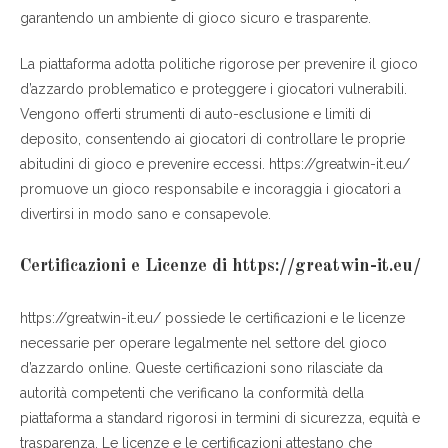
garantendo un ambiente di gioco sicuro e trasparente.
La piattaforma adotta politiche rigorose per prevenire il gioco
d’azzardo problematico e proteggere i giocatori vulnerabili.
Vengono offerti strumenti di auto-esclusione e limiti di
deposito, consentendo ai giocatori di controllare le proprie
abitudini di gioco e prevenire eccessi. https://greatwin-it.eu/
promuove un gioco responsabile e incoraggia i giocatori a
divertirsi in modo sano e consapevole.
Certificazioni e Licenze di https://greatwin-it.eu/
https://greatwin-it.eu/ possiede le certificazioni e le licenze
necessarie per operare legalmente nel settore del gioco
d’azzardo online. Queste certificazioni sono rilasciate da
autorità competenti che verificano la conformità della
piattaforma a standard rigorosi in termini di sicurezza, equità e
trasparenza. Le licenze e le certificazioni attestano che