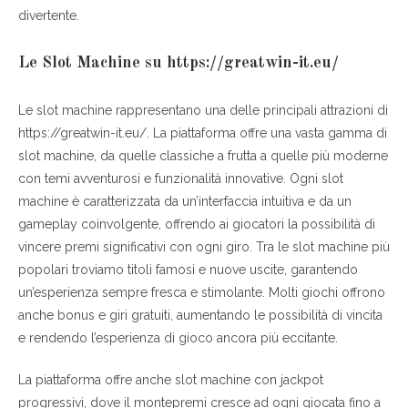
divertente.
Le Slot Machine su https://greatwin-it.eu/
Le slot machine rappresentano una delle principali attrazioni di
https://greatwin-it.eu/. La piattaforma offre una vasta gamma di
slot machine, da quelle classiche a frutta a quelle più moderne
con temi avventurosi e funzionalità innovative. Ogni slot
machine è caratterizzata da un’interfaccia intuitiva e da un
gameplay coinvolgente, offrendo ai giocatori la possibilità di
vincere premi significativi con ogni giro. Tra le slot machine più
popolari troviamo titoli famosi e nuove uscite, garantendo
un’esperienza sempre fresca e stimolante. Molti giochi offrono
anche bonus e giri gratuiti, aumentando le possibilità di vincita
e rendendo l’esperienza di gioco ancora più eccitante.
La piattaforma offre anche slot machine con jackpot
progressivi, dove il montepremi cresce ad ogni giocata fino a