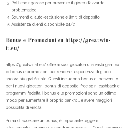
Politiche rigorose per prevenire il gioco d’azzardo
problematico.
Strumenti di auto-esclusione e limiti di deposito.
Assistenza clienti disponibile 24/7.
Bonus e Promozioni su https://greatwin-
it.eu/
https://greatwin-it.eu/ offre ai suoi giocatori una vasta gamma
di bonus e promozioni per rendere l’esperienza di gioco
ancora più gratificante. Questi includono bonus di benvenuto
per i nuovi giocatori, bonus di deposito, free spin, cashback e
programmi fedeltà. I bonus e le promozioni sono un ottimo
modo per aumentare il proprio bankroll e avere maggiori
possibilità di vincita.
Prima di accettare un bonus, è importante leggere
attentamente i termini e le condizioni associati. Questi termini e