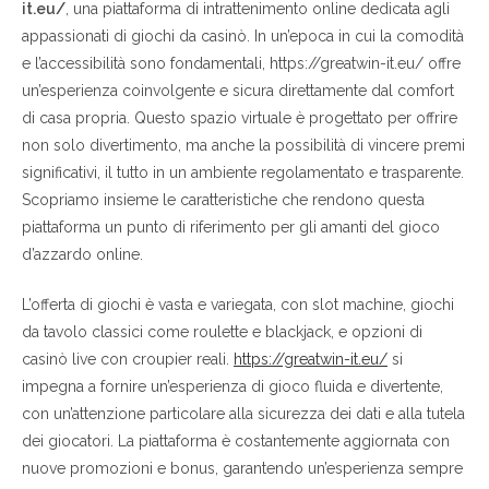
it.eu/
, una piattaforma di intrattenimento online dedicata agli
appassionati di giochi da casinò. In un’epoca in cui la comodità
e l’accessibilità sono fondamentali, https://greatwin-it.eu/ offre
un’esperienza coinvolgente e sicura direttamente dal comfort
di casa propria. Questo spazio virtuale è progettato per offrire
non solo divertimento, ma anche la possibilità di vincere premi
significativi, il tutto in un ambiente regolamentato e trasparente.
Scopriamo insieme le caratteristiche che rendono questa
piattaforma un punto di riferimento per gli amanti del gioco
d’azzardo online.
L’offerta di giochi è vasta e variegata, con slot machine, giochi
da tavolo classici come roulette e blackjack, e opzioni di
casinò live con croupier reali.
https://greatwin-it.eu/
si
impegna a fornire un’esperienza di gioco fluida e divertente,
con un’attenzione particolare alla sicurezza dei dati e alla tutela
dei giocatori. La piattaforma è costantemente aggiornata con
nuove promozioni e bonus, garantendo un’esperienza sempre