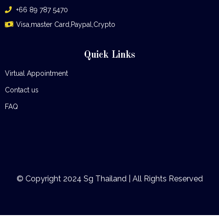
+66 89 787 5470
Visa,master Card,Paypal,Crypto
Quick Links
Virtual Appointment
Contact us
FAQ
© Copyright 2024 Sg Thailand | All Rights Reserved