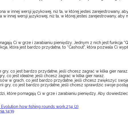
 w innej wersji językowej, niż ta, w której jesteś zarejestrowany, aby
 innej wersji językowej, niż ta, w której jesteś zarejestrowany, aby m
agają Ci w grze i zarabianiu pieniędzy. Jednym z nich jest funkcja “Q
kcja, która jest bardzo przydatna, to “Cashout”, która pozwala Ci wy
ry, co jest bardzo przydatne, jeśli chcesz zagrać w kilka gier naraz
 co jest idealne, jeśli chcesz zagrać w kilka gier naraz.
sów w grach, co jest bardzo przydatne, jeśli chcesz zwiększyć swoj
orii gry, co jest bardzo przydatne, jeśli chcesz sprawdzić swoje post
dzi, które pomagają Ci w grze i zarabianiu pieniędzy. Aby dowiedzieć
y Evolution how fishing rounds work.234 (2)
nia.3439