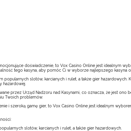
emocjonujące doświadczenie, to Vox Casino Online jest idealnym wy
alność tego kasyna, aby pomóc Ci w wyborze najlepszego kasyna on
popularnych slotów, karcianych i rulet, a także gier hazardowych. K
y hazardowej.
owane przez Urząd Nadzoru nad Kasynami, co oznacza, że jest ono b
aniu Twoich problemów.
ie i szeroką gamę gier, to Vox Casino Online jest idealnym wyborem. 
ności:
pularnych slotów, karcianych i rulet, a także gier hazardowych.