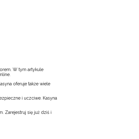
borem. W tym artykule
line.
asyna oferuje także wiele
ezpieczne i uczciwe. Kasyna
Zarejestruj się już dziś i