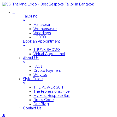
Skip
to
···
content
Tailoring
Manswear
Womenswear
Weddings
LGBTQ
Book an Appointment
TRUNK SHOWS
Virtual Appointmet
About Us
FAQs
Crypto Payment
Why Us
Style Guide
THE POWER SUIT
The Professional Five
My First Bespoke Suit
Dress Code
Our Blog
Contact Us