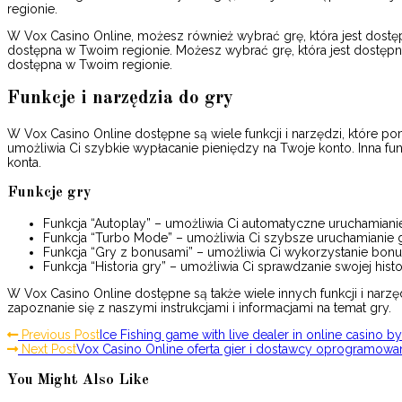
regionie.
W Vox Casino Online, możesz również wybrać grę, która jest dostępna
dostępna w Twoim regionie. Możesz wybrać grę, która jest dostępna w
dostępna w Twoim regionie.
Funkcje i narzędzia do gry
W Vox Casino Online dostępne są wiele funkcji i narzędzi, które pom
umożliwia Ci szybkie wypłacanie pieniędzy na Twoje konto. Inna fun
konta.
Funkcje gry
Funkcja “Autoplay” – umożliwia Ci automatyczne uruchamianie g
Funkcja “Turbo Mode” – umożliwia Ci szybsze uruchamianie gry,
Funkcja “Gry z bonusami” – umożliwia Ci wykorzystanie bonu
Funkcja “Historia gry” – umożliwia Ci sprawdzanie swojej hist
W Vox Casino Online dostępne są także wiele innych funkcji i narzę
zapoznanie się z naszymi instrukcjami i informacjami na temat gry.
Previous Post
Ice Fishing game with live dealer in online casino b
Read
Next Post
Vox Casino Online oferta gier i dostawcy oprogramowa
more
You Might Also Like
articles