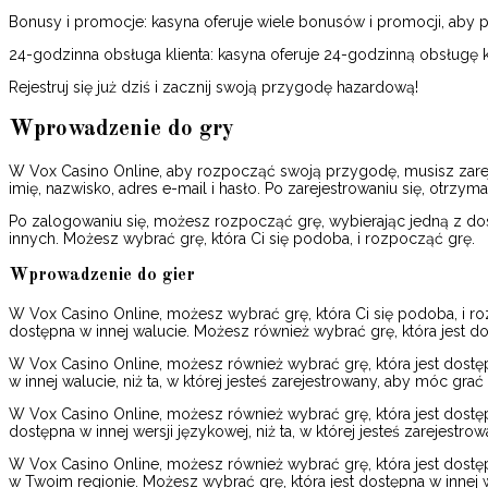
Bonusy i promocje: kasyna oferuje wiele bonusów i promocji, aby
24-godzinna obsługa klienta: kasyna oferuje 24-godzinną obsługę
Rejestruj się już dziś i zacznij swoją przygodę hazardową!
Wprowadzenie do gry
W Vox Casino Online, aby rozpocząć swoją przygodę, musisz zarejes
imię, nazwisko, adres e-mail i hasło. Po zarejestrowaniu się, otrz
Po zalogowaniu się, możesz rozpocząć grę, wybierając jedną z dostę
innych. Możesz wybrać grę, która Ci się podoba, i rozpocząć grę.
Wprowadzenie do gier
W Vox Casino Online, możesz wybrać grę, która Ci się podoba, i ro
dostępna w innej walucie. Możesz również wybrać grę, która jest do
W Vox Casino Online, możesz również wybrać grę, która jest dostępna
w innej walucie, niż ta, w której jesteś zarejestrowany, aby móc gra
W Vox Casino Online, możesz również wybrać grę, która jest dostępna
dostępna w innej wersji językowej, niż ta, w której jesteś zarejestr
W Vox Casino Online, możesz również wybrać grę, która jest dostępna
w Twoim regionie. Możesz wybrać grę, która jest dostępna w innej wa