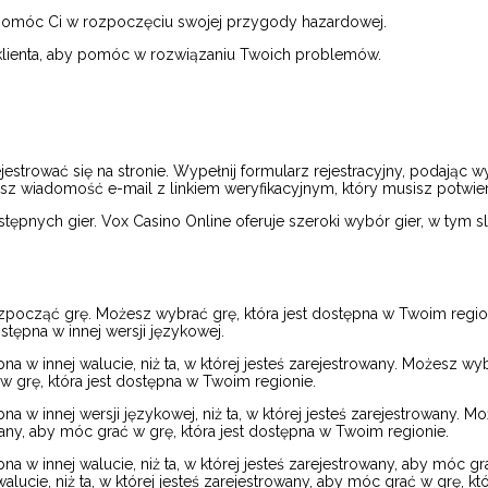
 pomóc Ci w rozpoczęciu swojej przygody hazardowej.
 klienta, aby pomóc w rozwiązaniu Twoich problemów.
trować się na stronie. Wypełnij formularz rejestracyjny, podając wy
ymasz wiadomość e-mail z linkiem weryfikacyjnym, który musisz potwi
pnych gier. Vox Casino Online oferuje szeroki wybór gier, w tym sloty
zpocząć grę. Możesz wybrać grę, która jest dostępna w Twoim regioni
stępna w innej wersji językowej.
 w innej walucie, niż ta, w której jesteś zarejestrowany. Możesz wyb
ć w grę, która jest dostępna w Twoim regionie.
 w innej wersji językowej, niż ta, w której jesteś zarejestrowany. Mo
owany, aby móc grać w grę, która jest dostępna w Twoim regionie.
 w innej walucie, niż ta, w której jesteś zarejestrowany, aby móc gr
lucie, niż ta, w której jesteś zarejestrowany, aby móc grać w grę, k