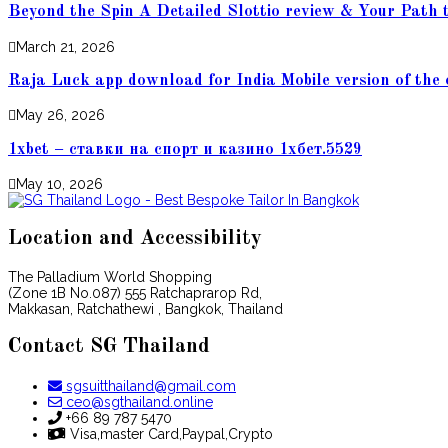
Beyond the Spin A Detailed Slottio review & Your Path 
March 21, 2026
Raja Luck app download for India Mobile version of the 
May 26, 2026
1xbet – ставки на спорт и казино 1хбет.5529
May 10, 2026
Location and Accessibility
The Palladium World Shopping
(Zone 1B No.087) 555 Ratchaprarop Rd,
Makkasan, Ratchathewi , Bangkok, Thailand
Contact SG Thailand
sgsuitthailand@gmail.com
ceo@sgthailand.online
+66 89 787 5470
Visa,master Card,Paypal,Crypto