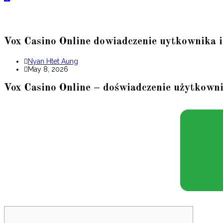
Vox Casino Online dowiadczenie uytkownika i
Post
Nyan Htet Aung
author:
Post
May 8, 2026
published:
Vox Casino Online – doświadczenie użytkowni