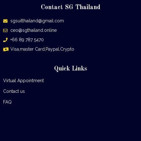
Contact SG Thailand
sgsuitthailand@gmail.com
ceo@sgthailand.online
+66 89 787 5470
Visa,master Card,Paypal,Crypto
Quick Links
Virtual Appointment
Contact us
FAQ