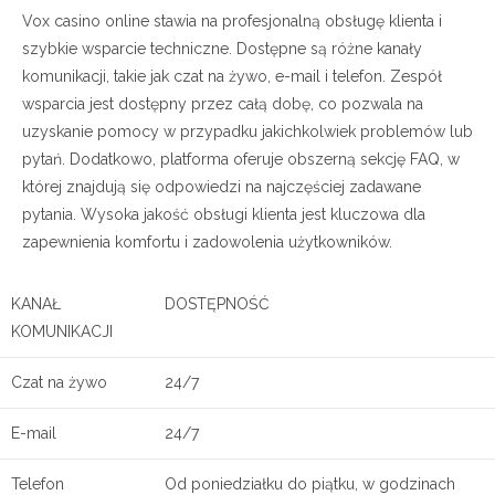
Vox casino online stawia na profesjonalną obsługę klienta i
szybkie wsparcie techniczne. Dostępne są różne kanały
komunikacji, takie jak czat na żywo, e-mail i telefon. Zespół
wsparcia jest dostępny przez całą dobę, co pozwala na
uzyskanie pomocy w przypadku jakichkolwiek problemów lub
pytań. Dodatkowo, platforma oferuje obszerną sekcję FAQ, w
której znajdują się odpowiedzi na najczęściej zadawane
pytania. Wysoka jakość obsługi klienta jest kluczowa dla
zapewnienia komfortu i zadowolenia użytkowników.
KANAŁ
DOSTĘPNOŚĆ
KOMUNIKACJI
Czat na żywo
24/7
E-mail
24/7
Telefon
Od poniedziałku do piątku, w godzinach