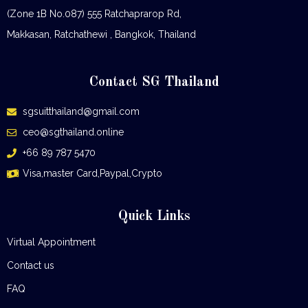
(Zone 1B No.087) 555 Ratchaprarop Rd,
Makkasan, Ratchathewi , Bangkok, Thailand
Contact SG Thailand
sgsuitthailand@gmail.com
ceo@sgthailand.online
+66 89 787 5470
Visa,master Card,Paypal,Crypto
Quick Links
Virtual Appointment
Contact us
FAQ