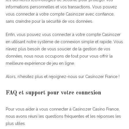
informations personnelles et vos transactions. Vous pouvez
vous connecter à votre compte Casinozer avec confiance,
sans craindre pour la sécurité de vos données.
Enfin, vous pouvez vous connecter à votre compte Casinozer
en utilisant notre système de connexion simple et rapide. Vous
n’avez plus besoin de vous soucier de la gestion de vos
données, nous nous occupons de tout pour vous offrir la
meilleure expérience de jeu en ligne.
Alors, n’hésitez plus et rejoignez-nous sur Casinozer France !
FAQ et support pour votre connexion
Pour vous aider à vous connecter à Casinozer Casino France,
nous avons réuni les questions fréquentes et les réponses les
plus utiles.