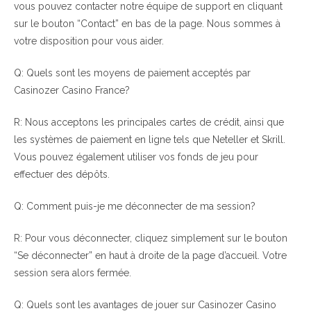
vous pouvez contacter notre équipe de support en cliquant
sur le bouton “Contact” en bas de la page. Nous sommes à
votre disposition pour vous aider.
Q: Quels sont les moyens de paiement acceptés par
Casinozer Casino France?
R: Nous acceptons les principales cartes de crédit, ainsi que
les systèmes de paiement en ligne tels que Neteller et Skrill.
Vous pouvez également utiliser vos fonds de jeu pour
effectuer des dépôts.
Q: Comment puis-je me déconnecter de ma session?
R: Pour vous déconnecter, cliquez simplement sur le bouton
“Se déconnecter” en haut à droite de la page d’accueil. Votre
session sera alors fermée.
Q: Quels sont les avantages de jouer sur Casinozer Casino