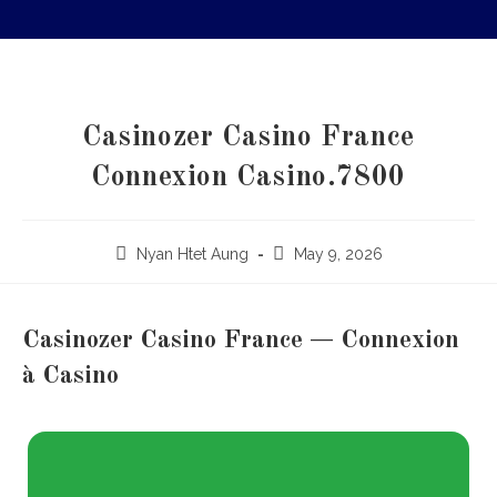
Casinozer Casino France
Connexion Casino.7800
Nyan Htet Aung
May 9, 2026
Casinozer Casino France — Connexion
à Casino