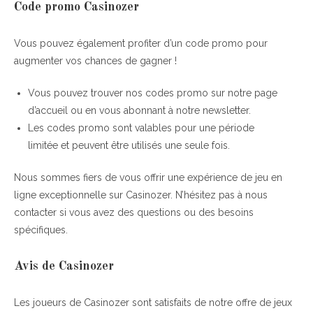
Code promo Casinozer
Vous pouvez également profiter d’un code promo pour
augmenter vos chances de gagner !
Vous pouvez trouver nos codes promo sur notre page
d’accueil ou en vous abonnant à notre newsletter.
Les codes promo sont valables pour une période
limitée et peuvent être utilisés une seule fois.
Nous sommes fiers de vous offrir une expérience de jeu en
ligne exceptionnelle sur Casinozer. N’hésitez pas à nous
contacter si vous avez des questions ou des besoins
spécifiques.
Avis de Casinozer
Les joueurs de Casinozer sont satisfaits de notre offre de jeux