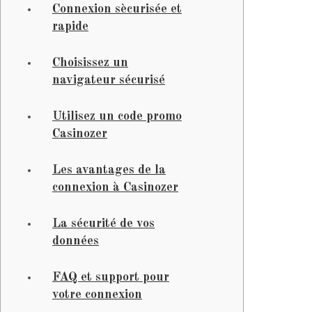
Connexion sècurisée et
rapide
Choisissez un
navigateur sécurisé
Utilisez un code promo
Casinozer
Les avantages de la
connexion à Casinozer
La sécurité de vos
données
FAQ et support pour
votre connexion