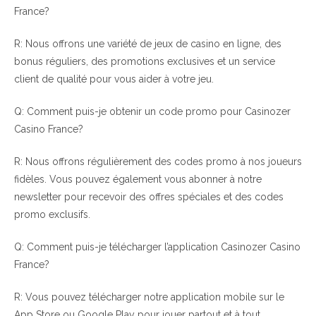
France?
R: Nous offrons une variété de jeux de casino en ligne, des
bonus réguliers, des promotions exclusives et un service
client de qualité pour vous aider à votre jeu.
Q: Comment puis-je obtenir un code promo pour Casinozer
Casino France?
R: Nous offrons régulièrement des codes promo à nos joueurs
fidèles. Vous pouvez également vous abonner à notre
newsletter pour recevoir des offres spéciales et des codes
promo exclusifs.
Q: Comment puis-je télécharger l’application Casinozer Casino
France?
R: Vous pouvez télécharger notre application mobile sur le
App Store ou Google Play pour jouer partout et à tout