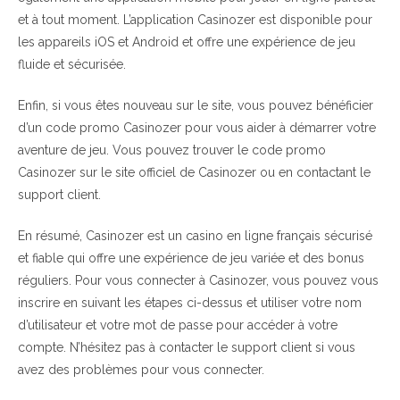
et à tout moment. L’application Casinozer est disponible pour
les appareils iOS et Android et offre une expérience de jeu
fluide et sécurisée.
Enfin, si vous êtes nouveau sur le site, vous pouvez bénéficier
d’un code promo Casinozer pour vous aider à démarrer votre
aventure de jeu. Vous pouvez trouver le code promo
Casinozer sur le site officiel de Casinozer ou en contactant le
support client.
En résumé, Casinozer est un casino en ligne français sécurisé
et fiable qui offre une expérience de jeu variée et des bonus
réguliers. Pour vous connecter à Casinozer, vous pouvez vous
inscrire en suivant les étapes ci-dessus et utiliser votre nom
d’utilisateur et votre mot de passe pour accéder à votre
compte. N’hésitez pas à contacter le support client si vous
avez des problèmes pour vous connecter.