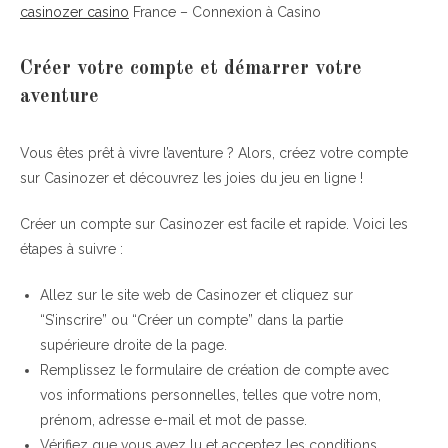
casinozer casino
France – Connexion à Casino
Créer votre compte et démarrer votre
aventure
Vous êtes prêt à vivre l’aventure ? Alors, créez votre compte
sur Casinozer et découvrez les joies du jeu en ligne !
Créer un compte sur Casinozer est facile et rapide. Voici les
étapes à suivre :
Allez sur le site web de Casinozer et cliquez sur
“S’inscrire” ou “Créer un compte” dans la partie
supérieure droite de la page.
Remplissez le formulaire de création de compte avec
vos informations personnelles, telles que votre nom,
prénom, adresse e-mail et mot de passe.
Vérifiez que vous avez lu et acceptez les conditions