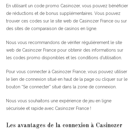
En utilisant un code promo Casinozer, vous pouvez bénéficier
de réductions et de bonus supplémentaires. Vous pouvez
trouver ces codes sur le site web de Casinozer France ou sur
des sites de comparaison de casinos en ligne.
Nous vous recommandons de vérifier régulièrement le site
web de Casinozer France pour obtenir des informations sur
les codes promo disponibles et les conditions d’utilisation.
Pour vous connecter à Casinozer France, vous pouvez utiliser
le lien de connexion situé en haut de la page ou cliquer sur le
bouton “Se connecter” situé dans la zone de connexion.
Nous vous souhaitons une expérience de jeu en ligne
sècurisée et rapide avec Casinozer France !
Les avantages de la connexion à Casinozer