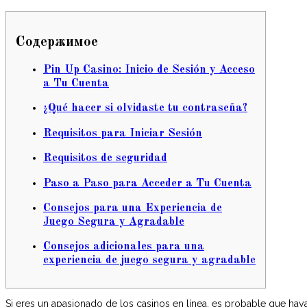
Содержимое
Pin Up Casino: Inicio de Sesión y Acceso
a Tu Cuenta
¿Qué hacer si olvidaste tu contraseña?
Requisitos para Iniciar Sesión
Requisitos de seguridad
Paso a Paso para Acceder a Tu Cuenta
Consejos para una Experiencia de
Juego Segura y Agradable
Consejos adicionales para una
experiencia de juego segura y agradable
Si eres un apasionado de los casinos en línea, es probable que hay