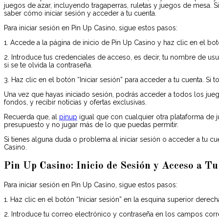
juegos de azar, incluyendo tragaperras, ruletas y juegos de mesa. S
saber cómo iniciar sesión y acceder a tu cuenta.
Para iniciar sesión en Pin Up Casino, sigue estos pasos:
1. Accede a la página de inicio de Pin Up Casino y haz clic en el bot
2. Introduce tus credenciales de acceso, es decir, tu nombre de us
si se te olvida la contraseña.
3. Haz clic en el botón “Iniciar sesión” para acceder a tu cuenta. Si
Una vez que hayas iniciado sesión, podrás acceder a todos los juegos
fondos, y recibir noticias y ofertas exclusivas.
Recuerda que, al
pinup
igual que con cualquier otra plataforma de 
presupuesto y no jugar más de lo que puedas permitir.
Si tienes alguna duda o problema al iniciar sesión o acceder a tu c
Casino.
Pin Up Casino: Inicio de Sesión y Acceso a T
Para iniciar sesión en Pin Up Casino, sigue estos pasos:
1. Haz clic en el botón “Iniciar sesión” en la esquina superior derecha
2. Introduce tu correo electrónico y contraseña en los campos cor