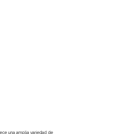
rece una amplia variedad de