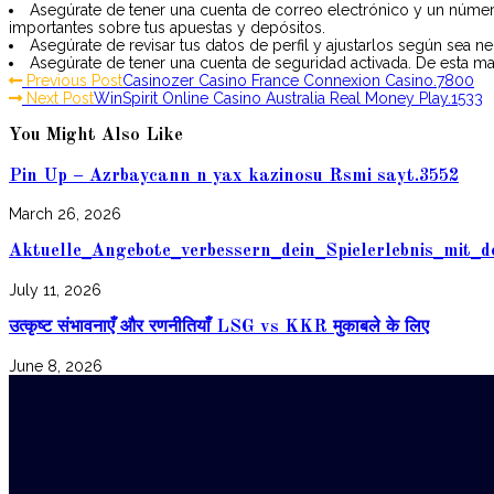
Asegúrate de tener una cuenta de correo electrónico y un número
importantes sobre tus apuestas y depósitos.
Asegúrate de revisar tus datos de perfil y ajustarlos según sea 
Asegúrate de tener una cuenta de seguridad activada. De esta ma
Previous Post
Casinozer Casino France Connexion Casino.7800
Next Post
WinSpirit Online Casino Australia Real Money Play.1533
You Might Also Like
Pin Up – Azrbaycann n yax kazinosu Rsmi sayt.3552
March 26, 2026
Aktuelle_Angebote_verbessern_dein_Spielerlebnis_mit
July 11, 2026
उत्कृष्ट संभावनाएँ और रणनीतियाँ LSG vs KKR मुकाबले के लिए
June 8, 2026