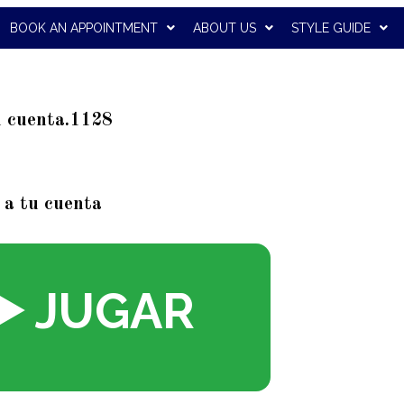
BOOK AN APPOINTMENT
ABOUT US
STYLE GUIDE
u cuenta.1128
 a tu cuenta
▶️ JUGAR