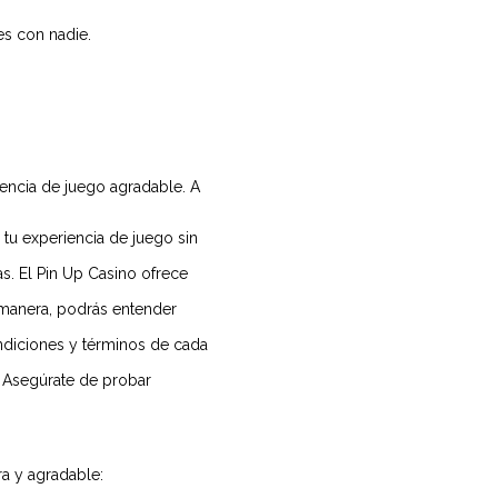
es con nadie.
iencia de juego agradable. A
 tu experiencia de juego sin
s. El Pin Up Casino ofrece
a manera, podrás entender
ondiciones y términos de cada
. Asegúrate de probar
a y agradable: