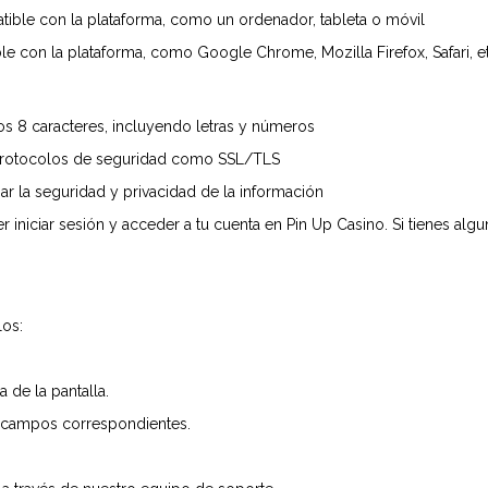
atible con la plataforma, como un ordenador, tableta o móvil
e con la plataforma, como Google Chrome, Mozilla Firefox, Safari, et
os 8 caracteres, incluyendo letras y números
o protocolos de seguridad como SSL/TLS
zar la seguridad y privacidad de la información
 iniciar sesión y acceder a tu cuenta en Pin Up Casino. Si tienes al
los:
a de la pantalla.
os campos correspondientes.