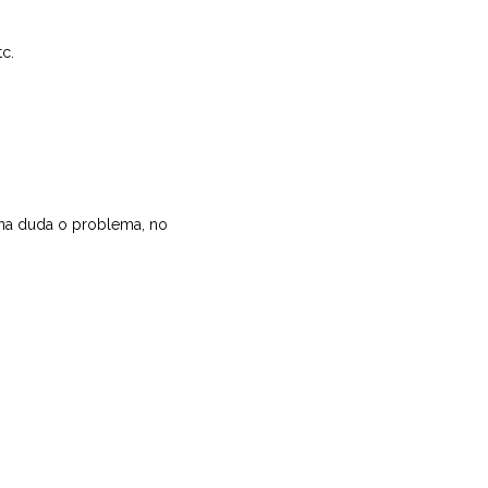
c.
guna duda o problema, no