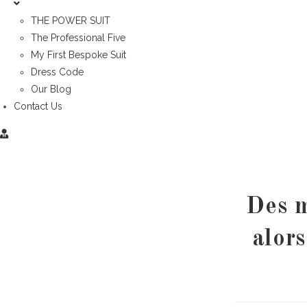
THE POWER SUIT
The Professional Five
My First Bespoke Suit
Dress Code
Our Blog
Contact Us
Des m
alors