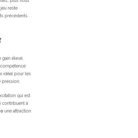
ouez, plus vous
jeu reste
ats précédents.
?
e gain élevé.
ne compétence
ix idéal pour les
 pression.
citation qui est
i contribuent à
ko
une attraction