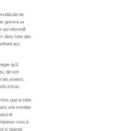
 multitude de
r grâce à sa
le qui rebondit
ir dans l’une des
offrant aux
magie qu’il
eu, de son
 les joueurs.
ts à tous.
fois que la bille
r dans une montée
sard et
Préparez-vous à
d si spécial.