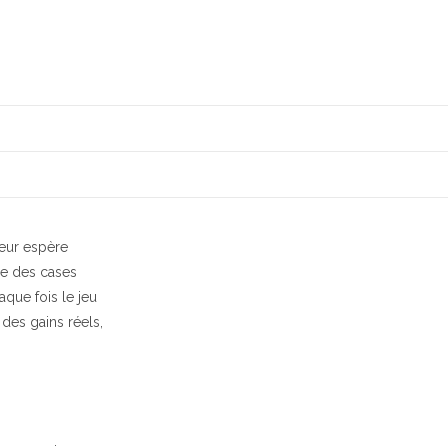
ueur espère
re des cases
que fois le jeu
des gains réels,