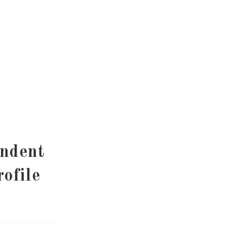
endent
rofile