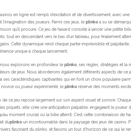
inos en ligne est rempli d’excitation et de divertissement, avec une
t l’imagination des joueurs. Parmi ces jeux, le
plinko
a su se démarque
frisson qu’il procure. Ce jeu de hasard consiste à lancer une petite bil
ts, tout en descendant vers le bas d’un tableau, pour finalement atterr
ains. Cette dynamique rend chaque partie imprévisible et palpitante, 
érience unique à chaque lancement.
e, nous explorons en profondeur le
plinko
, ses règles, stratégies et la 
teurs de jeux. Nous aborderons également différents aspects de ce j
 ses caractéristiques captivantes qui en font un choix populaire parmi
novice ou joueur expérimenté, le
plinko
réserve des moments excitan
 de ce jeu repose largement sur son aspect visuel et sonore. Chaque 
les piquets, elle crée une anticipation palpable, engageant le joueu
qu’au moment crucial où la bille atterrit. C’est cette combinaison de ha
ait du
plinko
un incontournable dans le paysage des jeux de casino. 
ivers fascinant du plinko, et faisons un tour d’horizon de ce qui le ren