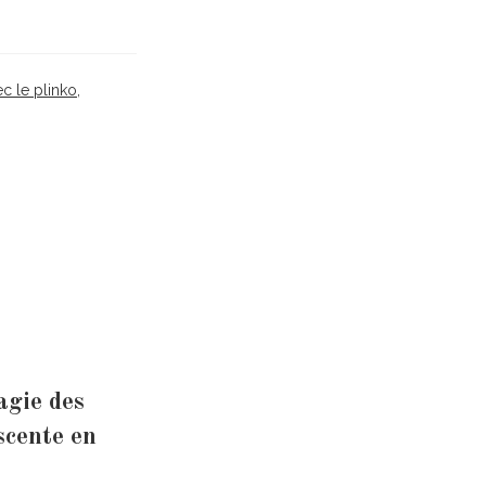
c le plinko,
agie des
scente en