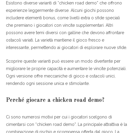
Esistono diverse varianti di “chicken road demo” che offrono
esperienze leggermente diverse. Alcuni giochi possono
includere elementi bonus, come livelli extra o sfide speciali
che premiano i giocatori con vincite supplementari. Altri
possono avere temi diversi con galline che devono affrontare
ostacoli variati. La varietà mantiene il gioco fresco e
interessante, permettendo ai giocatori di esplorare nuove sfide.
Scoprire queste varianti può essere un modo divertente per
migliorare le proprie capacità e aumentare le vincite potenziali.
Ogni versione offre meccaniche di gioco e ostacoli unici,
rendendo ogni sessione unica e stimolante.
Perché giocare a chicken road demo?
Ci sono numerosi motivi per cui i giocatori scelgono di
cimentarsi con “chicken road demo”. La principale attrattiva è la
combinazione di rischio e ricompensa offerta dal gioco. La