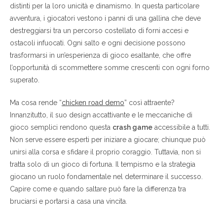
distinti per la loro unicità e dinamismo. In questa particolare
avventura, i giocatori vestono i panni di una gallina che deve
destreggiarsi tra un percorso costellato di forni accesi e
ostacoli infuocati. Ogni salto e ogni decisione possono
trasformarsi in un’esperienza di gioco esaltante, che offre
l’opportunità di scommettere somme crescenti con ogni forno
superato.
Ma cosa rende “
chicken road demo
” così attraente?
Innanzitutto, il suo design accattivante e le meccaniche di
gioco semplici rendono questa
crash game
accessibile a tutti.
Non serve essere esperti per iniziare a giocare; chiunque può
unirsi alla corsa e sfidare il proprio coraggio. Tuttavia, non si
tratta solo di un gioco di fortuna. Il tempismo e la strategia
giocano un ruolo fondamentale nel determinare il successo.
Capire come e quando saltare può fare la differenza tra
bruciarsi e portarsi a casa una vincita.