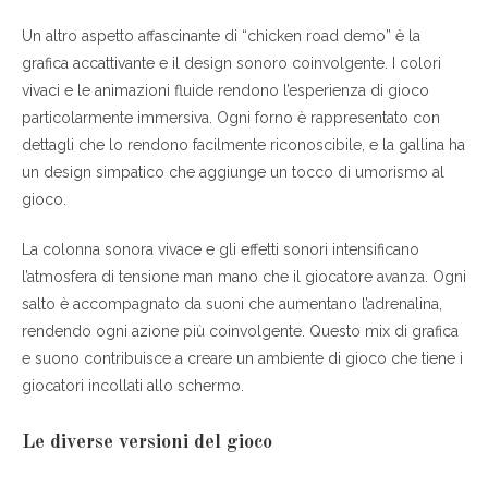
Un altro aspetto affascinante di “chicken road demo” è la
grafica accattivante e il design sonoro coinvolgente. I colori
vivaci e le animazioni fluide rendono l’esperienza di gioco
particolarmente immersiva. Ogni forno è rappresentato con
dettagli che lo rendono facilmente riconoscibile, e la gallina ha
un design simpatico che aggiunge un tocco di umorismo al
gioco.
La colonna sonora vivace e gli effetti sonori intensificano
l’atmosfera di tensione man mano che il giocatore avanza. Ogni
salto è accompagnato da suoni che aumentano l’adrenalina,
rendendo ogni azione più coinvolgente. Questo mix di grafica
e suono contribuisce a creare un ambiente di gioco che tiene i
giocatori incollati allo schermo.
Le diverse versioni del gioco