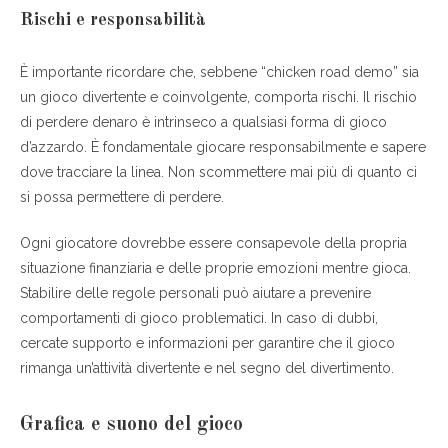
Rischi e responsabilità
È importante ricordare che, sebbene “chicken road demo” sia
un gioco divertente e coinvolgente, comporta rischi. Il rischio
di perdere denaro è intrinseco a qualsiasi forma di gioco
d’azzardo. È fondamentale giocare responsabilmente e sapere
dove tracciare la linea. Non scommettere mai più di quanto ci
si possa permettere di perdere.
Ogni giocatore dovrebbe essere consapevole della propria
situazione finanziaria e delle proprie emozioni mentre gioca.
Stabilire delle regole personali può aiutare a prevenire
comportamenti di gioco problematici. In caso di dubbi,
cercate supporto e informazioni per garantire che il gioco
rimanga un’attività divertente e nel segno del divertimento.
Grafica e suono del gioco