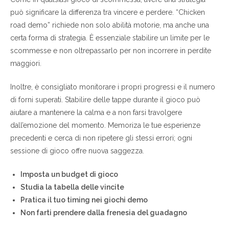
può significare la differenza tra vincere e perdere. “Chicken
road demo” richiede non solo abilità motorie, ma anche una
certa forma di strategia. È essenziale stabilire un limite per le
scommesse e non oltrepassarlo per non incorrere in perdite
maggiori.
Inoltre, è consigliato monitorare i propri progressi e il numero
di forni superati. Stabilire delle tappe durante il gioco può
aiutare a mantenere la calma e a non farsi travolgere
dall’emozione del momento. Memoriza le tue esperienze
precedenti e cerca di non ripetere gli stessi errori; ogni
sessione di gioco offre nuova saggezza.
Imposta un budget di gioco
Studia la tabella delle vincite
Pratica il tuo timing nei giochi demo
Non farti prendere dalla frenesia del guadagno