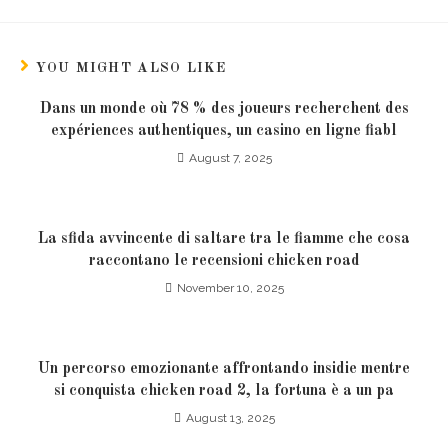
YOU MIGHT ALSO LIKE
Dans un monde où 78 % des joueurs recherchent des
expériences authentiques, un casino en ligne fiabl
August 7, 2025
La sfida avvincente di saltare tra le fiamme che cosa
raccontano le recensioni chicken road
November 10, 2025
Un percorso emozionante affrontando insidie mentre
si conquista chicken road 2, la fortuna è a un pa
August 13, 2025