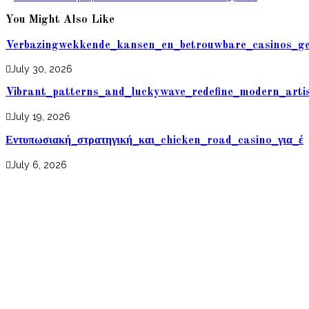
more
You Might Also Like
articles
Verbazingwekkende_kansen_en_betrouwbare_casinos_ge
July 30, 2026
Vibrant_patterns_and_luckywave_redefine_modern_artis
July 19, 2026
Εντυπωσιακή_στρατηγική_και_chicken_road_casino_για_έ
July 6, 2026