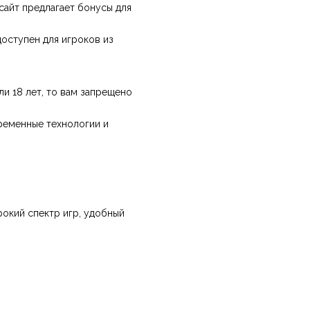
 сайт предлагает бонусы для
доступен для игроков из
ли 18 лет, то вам запрещено
временные технологии и
рокий спектр игр, удобный