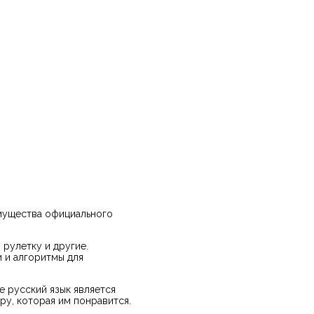
имущества официального
 рулетку и другие.
и и алгоритмы для
е русский язык является
ру, которая им понравится.