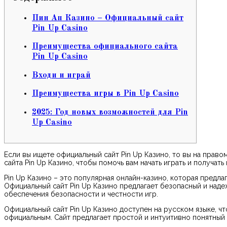
Пин Ап Казино – Официальный сайт
Pin Up Casino
Преимущества официального сайта
Pin Up Casino
Входи и играй
Преимущества игры в Pin Up Casino
2025: Год новых возможностей для Pin
Up Casino
Если вы ищете официальный сайт Pin Up Казино, то вы на пра
сайта Pin Up Казино, чтобы помочь вам начать играть и получать
Pin Up Казино – это популярная онлайн-казино, которая предлаг
Официальный сайт Pin Up Казино предлагает безопасный и наде
обеспечения безопасности и честности игр.
Официальный сайт Pin Up Казино доступен на русском языке, что
официальным. Сайт предлагает простой и интуитивно понятный 