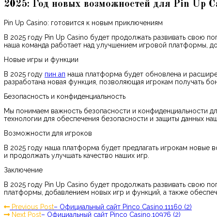
2025: Год новых возможностей для Pin Up C
Pin Up Casino: готовится к новым приключениям
В 2025 году Pin Up Casino будет продолжать развивать свою по
наша команда работает над улучшением игровой платформы, до
Новые игры и функции
В 2025 году
пин ап
наша платформа будет обновлена и расширен
разработана новая функция, позволяющая игрокам получать бону
Безопасность и конфиденциальность
Мы понимаем важность безопасности и конфиденциальности дл
технологии для обеспечения безопасности и защиты данных наш
Возможности для игроков
В 2025 году наша платформа будет предлагать игрокам новые во
и продолжать улучшать качество наших игр.
Заключение
В 2025 году Pin Up Casino будет продолжать развивать свою п
платформы, добавлением новых игр и функций, а также обеспеч
Previous Post
– Официальный сайт Pinco Casino.11160 (2)
Read
Next Post
– Официальный сайт Pinco Casino.10976 (2)