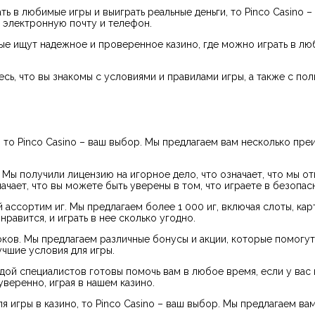
ь в любимые игры и выиграть реальные деньги, то Pinco Casino 
, электронную почту и телефон.
рые ищут надежное и проверенное казино, где можно играть в лю
есь, что вы знакомы с условиями и правилами игры, а также с по
, то Pinco Casino – ваш выбор. Мы предлагаем вам несколько пр
 Мы получили лицензию на игорное дело, что означает, что мы о
чает, что вы можете быть уверены в том, что играете в безопас
ассортим иг. Мы предлагаем более 1 000 иг, включая слоты, кар
нравится, и играть в нее сколько угодно.
оков. Мы предлагаем различные бонусы и акции, которые помогут 
учшие условия для игры.
ндой специалистов готовы помочь вам в любое время, если у вас
веренно, играя в нашем казино.
я игры в казино, то Pinco Casino – ваш выбор. Мы предлагаем ва