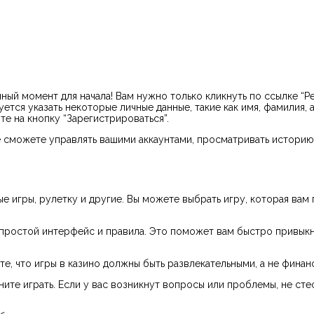
ичный момент для начала! Вам нужно только кликнуть по ссылке “
уется указать некоторые личные данные, такие как имя, фамилия,
те на кнопку “Зарегистрироваться”.
е сможете управлять вашими аккаунтами, просматривать историю 
ые игры, рулетку и другие. Вы можете выбрать игру, которая вам 
 простой интерфейс и правила. Это поможет вам быстро привыкну
те, что игры в казино должны быть развлекательными, а не фина
ачните играть. Если у вас возникнут вопросы или проблемы, не ст