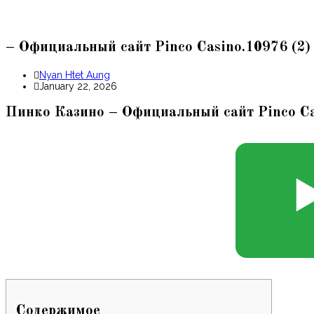
– Официальный сайт Pinco Casino.10976 (2)
Post
Nyan Htet Aung
author:
Post
January 22, 2026
published:
Пинко Казино – Официальный сайт Pinco Ca
Содержимое