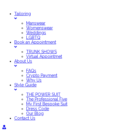
Skip
to
Tailoring
content
Manswear
Womenswear
Weddings
LGBTQ
Book an Appointment
TRUNK SHOWS
Virtual Appointmet
About Us
FAQs
Crypto Payment
Why Us
Style Guide
THE POWER SUIT
The Professional Five
My First Bespoke Suit
Dress Code
Our Blog
Contact Us