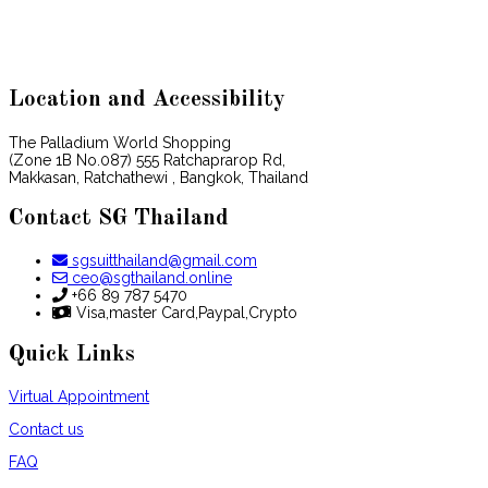
Location and Accessibility
The Palladium World Shopping
(Zone 1B No.087) 555 Ratchaprarop Rd,
Makkasan, Ratchathewi , Bangkok, Thailand
Contact SG Thailand
sgsuitthailand@gmail.com
ceo@sgthailand.online
+66 89 787 5470
Visa,master Card,Paypal,Crypto
Quick Links
Virtual Appointment
Contact us
FAQ