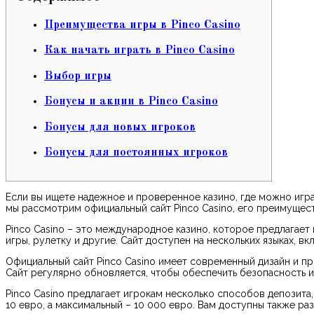
Преимущества игры в Pinco Casino
Как начать играть в Pinco Casino
Выбор игры
Бонусы и акции в Pinco Casino
Бонусы для новых игроков
Бонусы для постоянных игроков
Если вы ищете надежное и проверенное казино, где можно играт
мы рассмотрим официальный сайт Pinco Casino, его преимущества
Pinco Casino – это международное казино, которое предлагает 
игры, рулетку и другие. Сайт доступен на нескольких языках, вк
Официальный сайт Pinco Casino имеет современный дизайн и пр
Сайт регулярно обновляется, чтобы обеспечить безопасность 
Pinco Casino предлагает игрокам несколько способов депозита,
10 евро, а максимальный – 10 000 евро. Вам доступны также раз