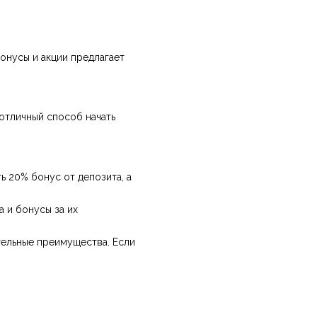
бонусы и акции предлагает
 отличный способ начать
ь 20% бонус от депозита, а
 и бонусы за их
ительные преимущества. Если