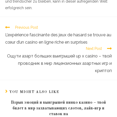
und trendsicher zu bleiben, kann in dieser aufregenden Welt
erfolgreich sein.
Previous Post
L’expérience fascinante des jeux de hasard se trouve au
cœur d’un casino en ligne riche en surprises
Next Post
Ощути азарт больших выигрышей up x casino – твой
проводник в мир лицензионных азартных игр и
криптоп
YOU MIGHT ALSO LIKE
Взрыв эмоций и выигрышей пинко казино – твой
билет в мир захватывающих слотов, лайв-игр и
ставок на