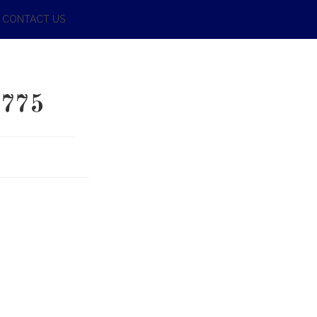
CONTACT US
1775