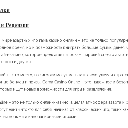
атки
 и Рецензии
мире азартных игр гама казино онлайн – это не только популяр
дное время, но и возможность выиграть большие суммы денег. 
нлайн-казино, которое предлагает игрокам широкий спектр азартн
 слоты и другие.
лайн – это место, где игроки могут испытать свою удачу и страте
чные бонусы и призы. Gama Casino Online – это надежное и безо
оторые ищут новые возможности для игры и развлечения.
line – это не только онлайн-казино, а целая атмосфера азарта и 
гут найти что-то для себя, начиная от классических игр, таких ка
чивая новыми и инновационными играми.