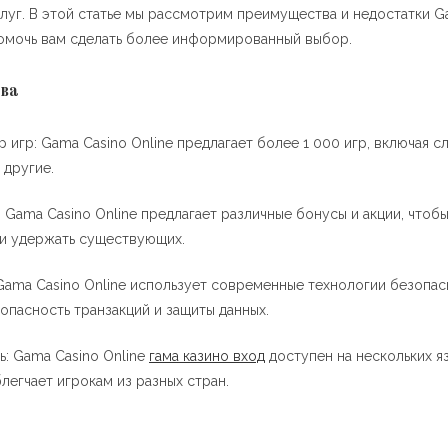
слуг. В этой статье мы рассмотрим преимущества и недостатки G
помочь вам сделать более информированный выбор.
ва
 игр: Gama Casino Online предлагает более 1 000 игр, включая с
 другие.
: Gama Casino Online предлагает различные бонусы и акции, чтоб
 и удержать существующих.
Gama Casino Online использует современные технологии безопас
опасность транзакций и защиты данных.
: Gama Casino Online
гама казино вход
доступен на нескольких яз
блегчает игрокам из разных стран.