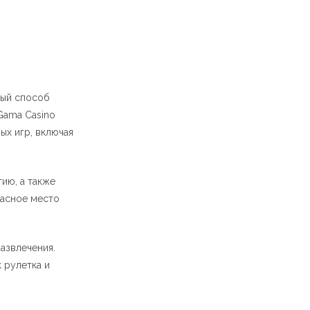
ный способ
Gama Casino
ых игр, включая
гию, а также
пасное место
развлечения.
к рулетка и