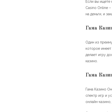
Если вы ищете 
Casino Online –
на деньги, и з
Гама Казин
Один из преиму
которое имеет 
делает игру д
казино.
Гама Казин
Гама Казино Он
спектр игр и у
онлайн-казино,