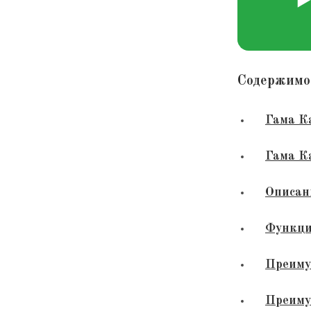
Содержимо
Гама К
Гама К
Описан
Функци
Преиму
Преиму