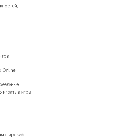
жностей,
нтов
 Online
 реальные
 играть в игры
.
кам широкий