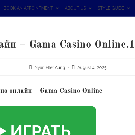
BOOK AN APPOINTMENT
ABOUT US
STYLE GUIDE
айн – Gama Casino Online.
Nyan Htet Aung
August 4, 2025
но онлайн – Gama Casino Online
▶️ ИГРАТЬ