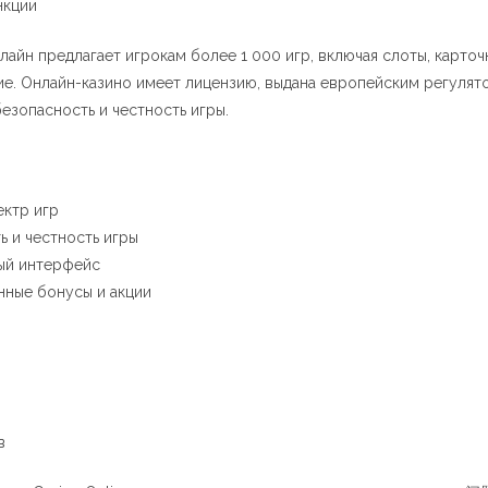
нкции
лайн предлагает игрокам более 1 000 игр, включая слоты, карточ
ие. Онлайн-казино имеет лицензию, выдана европейским регулят
езопасность и честность игры.
ктр игр
ь и честность игры
ый интерфейс
ные бонусы и акции
в