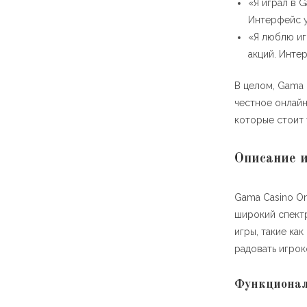
«Я играл в 
Интерфейс у
«Я люблю иг
акций. Инте
В целом, Gama 
честное онлайн
которые стоит 
Описание и
Gama Casino On
широкий спектр
игры, такие ка
радовать игрок
Функциональ