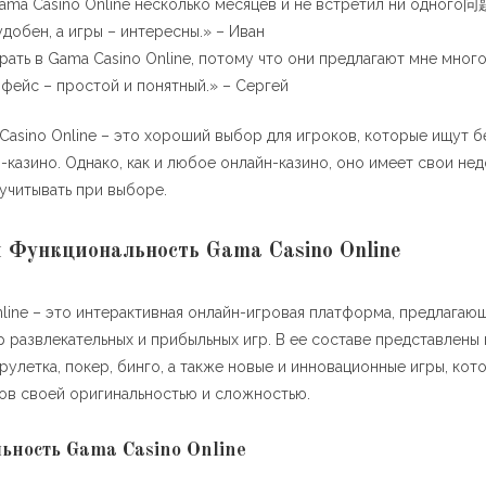
Gama Casino Online несколько месяцев и не встретил ни одного问
добен, а игры – интересны.» – Иван
рать в Gama Casino Online, потому что они предлагают мне мног
рфейс – простой и понятный.» – Сергей
Casino Online – это хороший выбор для игроков, которые ищут б
-казино. Однако, как и любое онлайн-казино, оно имеет свои нед
учитывать при выборе.
 Функциональность Gama Casino Online
line – это интерактивная онлайн-игровая платформа, предлагаю
 развлекательных и прибыльных игр. В ее составе представлены
к рулетка, покер, бинго, а также новые и инновационные игры, кот
ов своей оригинальностью и сложностью.
ность Gama Casino Online