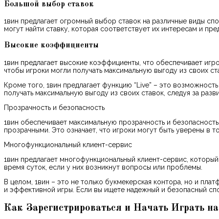
Большой выбор ставок
1вин предлагает огромный выбор ставок на различные виды спор
могут найти ставку, которая соответствует их интересам и пре
Высокие коэффициенты
1вин предлагает высокие коэффициенты, что обеспечивает игр
чтобы игроки могли получать максимальную выгоду из своих ст
Кроме того, 1вин предлагает функцию “Live” – это возможность
получать максимальную выгоду из своих ставок, следуя за раз
Прозрачность и безопасность
1вин обеспечивает максимальную прозрачность и безопасность 
прозрачными. Это означает, что игроки могут быть уверены в т
Многофункциональный клиент-сервис
1вин предлагает многофункциональный клиент-сервис, который 
время суток, если у них возникнут вопросы или проблемы.
В целом, 1вин – это не только букмекерская контора, но и пл
и эффективной игры. Если вы ищете надежный и безопасный спос
Как Зарегистрироваться и Начать Играть на