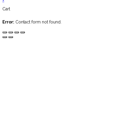
×
Cart
Error:
Contact form not found.