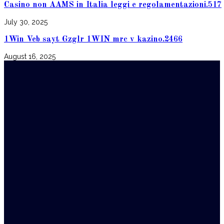
Casino non AAMS in Italia leggi e regolamentazioni.517
July 30, 2025
1Win Veb sayt Gzglr 1WIN mrc v kazino.2466
August 16, 2025