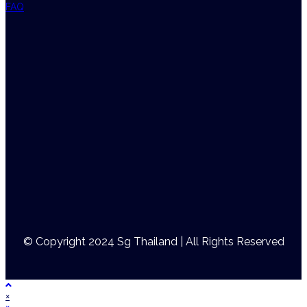
FAQ
© Copyright 2024 Sg Thailand | All Rights Reserved
×