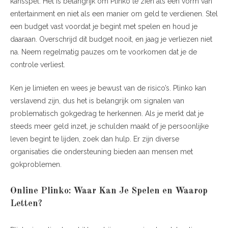
kansspel. Het is belangrijk om Plinko te zien als een vorm van
entertainment en niet als een manier om geld te verdienen. Stel
een budget vast voordat je begint met spelen en houd je
daaraan. Overschrijd dit budget nooit, en jaag je verliezen niet
na. Neem regelmatig pauzes om te voorkomen dat je de
controle verliest.
Ken je limieten en wees je bewust van de risico’s. Plinko kan
verslavend zijn, dus het is belangrijk om signalen van
problematisch gokgedrag te herkennen. Als je merkt dat je
steeds meer geld inzet, je schulden maakt of je persoonlijke
leven begint te lijden, zoek dan hulp. Er zijn diverse
organisaties die ondersteuning bieden aan mensen met
gokproblemen.
Online Plinko: Waar Kan Je Spelen en Waarop
Letten?