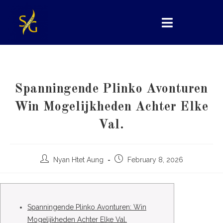
Spanningende Plinko Avonturen
Win Mogelijkheden Achter Elke
Val.
Nyan Htet Aung
February 8, 2026
Spanningende Plinko Avonturen: Win
Mogelijkheden Achter Elke Val.