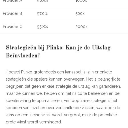
Provider A
96.5%
1000x
Provider B
97.0%
500x
Provider C
95.8%
2000x
Strategieën bij Plinko: Kan je de Uitslag
Beïnvloeden?
Hoewel Plinko grotendeels een kansspel is, zijn er enkele
strategieën die spelers kunnen overwegen. Het is belangrijk te
begrijpen dat geen enkele strategie de uitslag kan garanderen,
maar ze kunnen wel helpen om het risico te beheersen en de
speelervaring te optimaliseren. Een populaire strategie is het
spreiden van inzetten over verschillende vakken, waardoor de
kans op een kleine winst wordt vergroot, maar de potentiële
grote winst wordt verminderd.