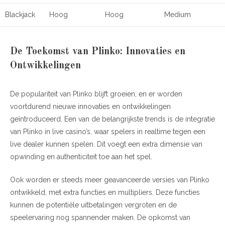
Blackjack
Hoog
Hoog
Medium
De Toekomst van Plinko: Innovaties en
Ontwikkelingen
De populariteit van Plinko blijft groeien, en er worden
voortdurend nieuwe innovaties en ontwikkelingen
geïntroduceerd. Een van de belangrijkste trends is de integratie
van Plinko in live casino’s, waar spelers in realtime tegen een
live dealer kunnen spelen. Dit voegt een extra dimensie van
opwinding en authenticiteit toe aan het spel.
Ook worden er steeds meer geavanceerde versies van Plinko
ontwikkeld, met extra functies en multipliers. Deze functies
kunnen de potentiële uitbetalingen vergroten en de
speelervaring nog spannender maken. De opkomst van