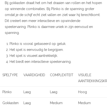
Bij gokkasten draait het om het draaien van rollen en het hopen
op winnende combinaties. Bij Plinko is de spanning groter
omdat je de schijf echt ziet vallen en ziet waar hij terechtkomt.
Dit creëert een meer interactieve en opwindende
speelervaring. Plinko is daarmee uniek in zijn eenvoud en
spanning.
Plinko is vooral gebaseerd op geluk.
Het spel is eenvoudig te begrijpen.
Het spel is visueel aantrekkelijk.
Het biedt een interactieve speelervaring.
SPELTYPE
VAARDIGHEID
COMPLEXITEIT
VISUELE
AANTREKKINGSK
Plinko
Laag
Laag
Hoog
Gokkasten
Laag
Medium
Medium