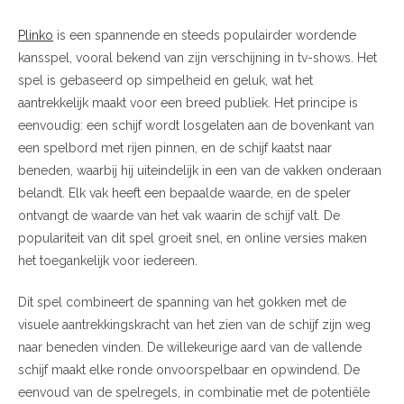
Plinko
is een spannende en steeds populairder wordende
kansspel, vooral bekend van zijn verschijning in tv-shows. Het
spel is gebaseerd op simpelheid en geluk, wat het
aantrekkelijk maakt voor een breed publiek. Het principe is
eenvoudig: een schijf wordt losgelaten aan de bovenkant van
een spelbord met rijen pinnen, en de schijf kaatst naar
beneden, waarbij hij uiteindelijk in een van de vakken onderaan
belandt. Elk vak heeft een bepaalde waarde, en de speler
ontvangt de waarde van het vak waarin de schijf valt. De
populariteit van dit spel groeit snel, en online versies maken
het toegankelijk voor iedereen.
Dit spel combineert de spanning van het gokken met de
visuele aantrekkingskracht van het zien van de schijf zijn weg
naar beneden vinden. De willekeurige aard van de vallende
schijf maakt elke ronde onvoorspelbaar en opwindend. De
eenvoud van de spelregels, in combinatie met de potentiële