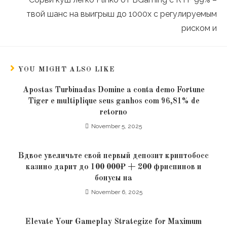
твой шанс на выигрыш до 1000x с регулируемым
риском и
YOU MIGHT ALSO LIKE
Apostas Turbinadas Domine a conta demo Fortune
Tiger e multiplique seus ganhos com 96,81% de
retorno
November 5, 2025
Вдвое увеличьте свой первый депозит криптобосс
казино дарит до 100 000₽ + 200 фриспинов и
бонусы на
November 6, 2025
Elevate Your Gameplay Strategize for Maximum