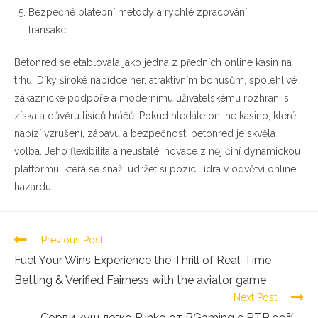
Bezpečné platební metody a rychlé zpracování
transakcí.
Betonred se etablovala jako jedna z předních online kasin na
trhu. Díky široké nabídce her, atraktivním bonusům, spolehlivé
zákaznické podpoře a modernímu uživatelskému rozhraní si
získala důvěru tisíců hráčů. Pokud hledáte online kasino, které
nabízí vzrušení, zábavu a bezpečnost, betonred je skvělá
volba. Jeho flexibilita a neustálé inovace z něj činí dynamickou
platformu, která se snaží udržet si pozici lídra v odvětví online
hazardu.
Previous Post
Fuel Your Wins Experience the Thrill of Real-Time
Betting & Verified Fairness with the aviator game
Next Post
Сорви куш легко Plinko от BGaming с RTP 99% –