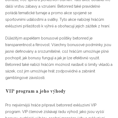
další vrstvu zábavy a vzrušení. Betonred také pravidelně
pořádá tematické turnaje a promo akce spojené se
sportovními událostmi a svátky. Tyto akce nabízejí hráčům
exkluzivní příležitosti k výhrě a obohacují jejich zážitek z hraní.
Důležitým aspektem bonusové politiky betonred je
transparentnost a férovost. Všechny bonusové podmínky jsou
jasně definovány a srozumitelné, což hráčům umožňuje plně
pochopit, jak bonusy fungují a jak je lze efektivně využít.
Betonred také nabízí hráčům možnost nastavit si limity vkladů a
sázek, což jim umožňuje hrát zodpovědně a zabránit
gamblingové závislosti.
VIP program a jeho výhody
Pro nejvěrnější hráče připravil betonred exkluzivní VIP
program. VIP členové získávají řadu výhod, jako jsou vyšší