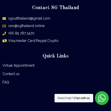
Contact SG Thailand
sgsuitthailand@gmail.com
ceo@sgthailand.online
+66 89 787 5470
Visa,master Card,Paypal,Crypto
Quick Links
Virtual Appointment
Contact us
FAQ
Need Help?
Chat with us