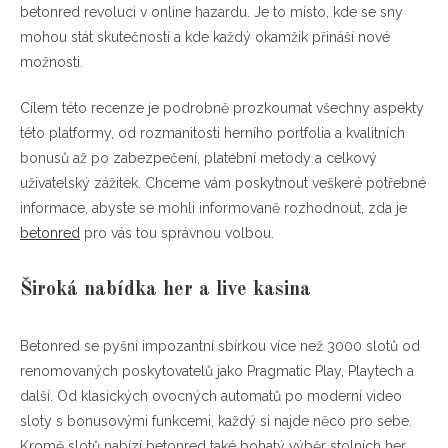
betonred revoluci v online hazardu. Je to místo, kde se sny
mohou stát skutečností a kde každý okamžik přináší nové
možnosti.
Cílem této recenze je podrobně prozkoumat všechny aspekty
této platformy, od rozmanitosti herního portfolia a kvalitních
bonusů až po zabezpečení, platební metody a celkový
uživatelský zážitek. Chceme vám poskytnout veškeré potřebné
informace, abyste se mohli informovaně rozhodnout, zda je
betonred
pro vás tou správnou volbou.
Široká nabídka her a live kasina
Betonred se pyšní impozantní sbírkou více než 3000 slotů od
renomovaných poskytovatelů jako Pragmatic Play, Playtech a
další. Od klasických ovocných automatů po moderní video
sloty s bonusovými funkcemi, každý si najde něco pro sebe.
Kromě slotů nabízí betonred také bohatý výběr stolních her,