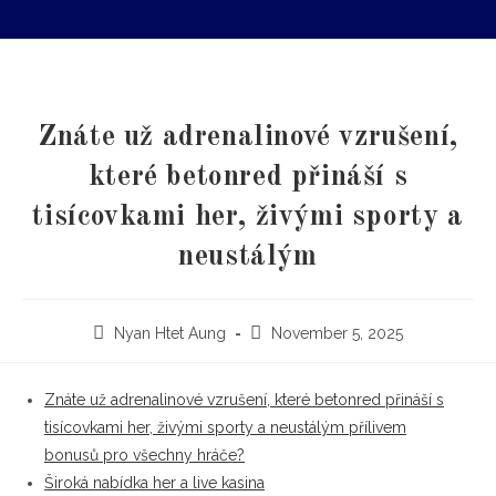
Znáte už adrenalinové vzrušení,
které betonred přináší s
tisícovkami her, živými sporty a
neustálým
Nyan Htet Aung
November 5, 2025
Znáte už adrenalinové vzrušení, které betonred přináší s
tisícovkami her, živými sporty a neustálým přílivem
bonusů pro všechny hráče?
Široká nabídka her a live kasina