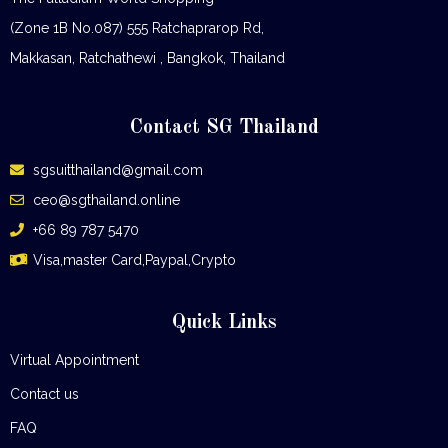
(Zone 1B No.087) 555 Ratchaprarop Rd,
Makkasan, Ratchathewi , Bangkok, Thailand
Contact SG Thailand
sgsuitthailand@gmail.com
ceo@sgthailand.online
+66 89 787 5470
Visa,master Card,Paypal,Crypto
Quick Links
Virtual Appointment
Contact us
FAQ