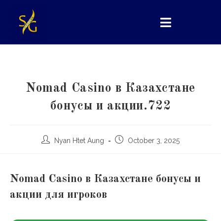
Nomad Casino в Казахстане
бонусы и акции.722
Nyan Htet Aung
October 3, 2025
Nomad Casino в Казахстане бонусы и
акции для игроков