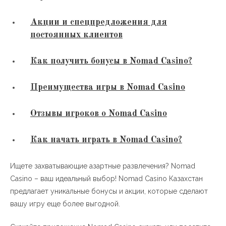
Акции и спецпредложения для
постоянных клиентов
Как получить бонусы в Nomad Casino?
Преимущества игры в Nomad Casino
Отзывы игроков о Nomad Casino
Как начать играть в Nomad Casino?
Ищете захватывающие азартные развлечения? Nomad
Casino – ваш идеальный выбор! Nomad Casino Казахстан
предлагает уникальные бонусы и акции, которые сделают
вашу игру еще более выгодной.