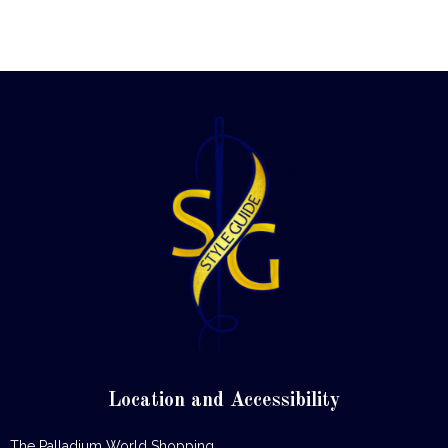
Location and Accessibility
The Palladium World Shopping