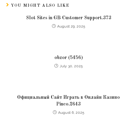
YOU MIGHT ALSO LIKE
Slot Sites in GB Customer Support.373
August 29, 2025
obzor (5456)
July 30, 2025
Официальный Сайт Играть в Онлайн Казино
Pinco.2643
August 6, 2025