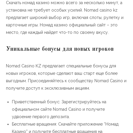
Скачать номад казино можно всего за несколько минут, а
установка не требует особых усилий. Nomad casino kz
предлагает широкий выбор игр, включая слоты, рулетку и
карточные игры. Номад казино официальный сайт – это
место, где каждый найдет что-то по своему вкусу.
Уникальные бонусы для новых игроков
Nomad Casino KZ предлагает специальные бонусы для
новых игроков, которые сделают ваш старт еще более
выгодным. Присоединяйтесь к сообществу Nomad Casino и
получите доступ к эксклюзивным акциям.
Приветственный бонус: Зарегистрируйтесь на
официальном сайте Nomad Casino и получите
удвоение первого депозита.
Бесплатные вращения: Скачайте приложение “Номад
Казино” и получите бесплатные вращения на