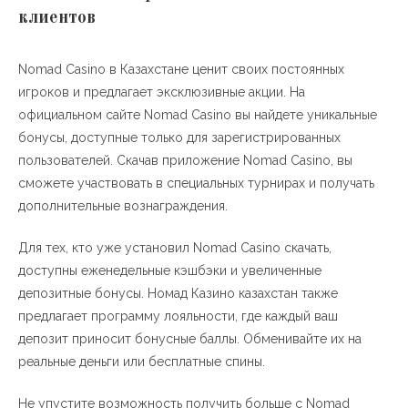
клиентов
Nomad Casino в Казахстане ценит своих постоянных
игроков и предлагает эксклюзивные акции. На
официальном сайте Nomad Casino вы найдете уникальные
бонусы, доступные только для зарегистрированных
пользователей. Скачав приложение Nomad Casino, вы
сможете участвовать в специальных турнирах и получать
дополнительные вознаграждения.
Для тех, кто уже установил Nomad Casino скачать,
доступны еженедельные кэшбэки и увеличенные
депозитные бонусы. Номад Казино казахстан также
предлагает программу лояльности, где каждый ваш
депозит приносит бонусные баллы. Обменивайте их на
реальные деньги или бесплатные спины.
Не упустите возможность получить больше с Nomad